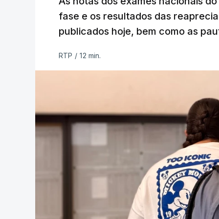
As notas dos exames nacionais do 
fase e os resultados das reaprecia
publicados hoje, bem como as paut
RTP
/
12 min.