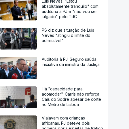
Luís Neves. "Estou
absolutamente tranquilo" com
auditoria à PJ e "não vou ser
julgado" pelo TdC
PS diz que situação de Luís
Neves "atingiu o limite do
admissível"
Auditoria à PJ. Seguro saúda
iniciativa da ministra da Justiça
Há "capacidade para
acomodar". Carris não reforça
Cais do Sodré apesar de corte
no Metro de Lisboa
Viajavam com crianças
africanas. PJ deteve dois
homens por suspeitas de tráfico