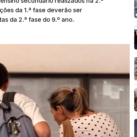
ensino secundário realizados na 2.ª
ções da 1.ª fase deverão ser
as da 2.ª fase do 9.º ano.