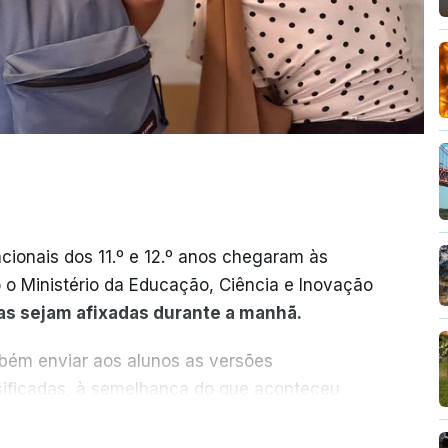
cionais dos 11.º e 12.º anos chegaram às
o o Ministério da Educação, Ciência e Inovação
as sejam afixadas durante a manhã.
mbém enviar aos alunos as versões
ssificadas, à semelhança do que aconteceu
ER MAIS