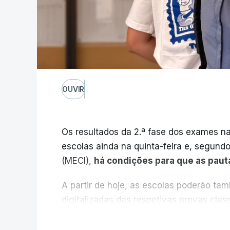
OUVIR
Os resultados da 2.ª fase dos exames na
escolas ainda na quinta-feira e, segund
(MECI),
há condições para que as paut
A partir de hoje, as escolas poderão ta
digitalizadas das respetivas provas cla
durante a 1.ª fase.
V