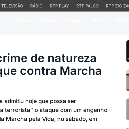
TELEVISÃO
RÁDIO
RTP PLAY
RTP PALCO
RTP ZIG ZA
026
EUROPA
MUNDO
OPINIÃO
VÍDEOS
ÁUDIO
ime de natureza terrori
crime de natureza
aque contra Marcha
a admitiu hoje que possa ser
a terrorista" o ataque com um engenho
 da Marcha pela Vida, no sábado, em