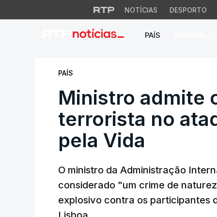
NOTÍCIAS
DESPORTO
PAÍS
MUNDIAL 2
Ministro admite cr
PAÍS
Ministro admite 
terrorista no at
pela Vida
O ministro da Administração Intern
considerado "um crime de naturez
explosivo contra os participantes
Lisboa.