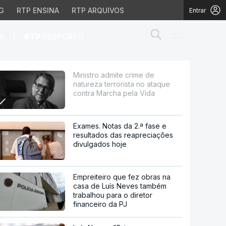
G
RTP ENSINA
RTP ARQUIVOS
Entrar
Abrir campo de
|
S
RTP
DESPORTO
sta no ataque contra Mar
Ministro admite crime de
natureza terrorista no ataque
contra Marcha pela Vida
Exames. Notas da 2.ª fase e
resultados das reapreciações
divulgados hoje
Empreiteiro que fez obras na
casa de Luís Neves também
trabalhou para o diretor
financeiro da PJ