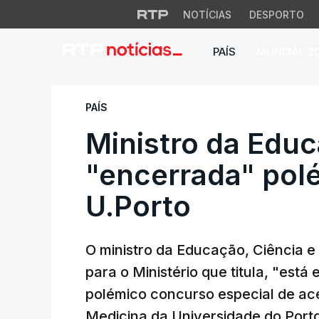
NOTÍCIAS
DESPORTO
PAÍS
MUNDIAL 2
Ministro da Educaç
PAÍS
Ministro da Edu
"encerrada" polé
U.Porto
O ministro da Educação, Ciência e 
para o Ministério que titula, "está
polémico concurso especial de ac
Medicina da Universidade do Porto