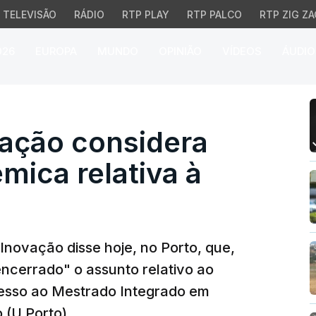
TELEVISÃO
RÁDIO
RTP PLAY
RTP PALCO
RTP ZIG ZA
026
EUROPA
MUNDO
OPINIÃO
VÍDEOS
ÁUDIO
ão considera "encerrada
cação considera
mica relativa à
Inovação disse hoje, no Porto, que,
 encerrado" o assunto relativo ao
esso ao Mestrado Integrado em
 (U.Porto).