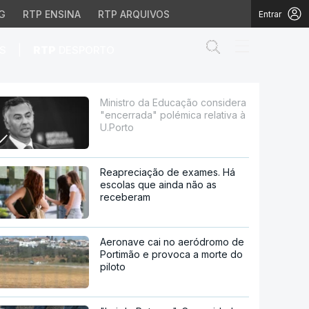
G
RTP ENSINA
RTP ARQUIVOS
Entrar
Abrir campo de
|
S
RTP
DESPORTO
" polémica relativa à 
Ministro da Educação considera
"encerrada" polémica relativa à
U.Porto
Reapreciação de exames. Há
escolas que ainda não as
receberam
Aeronave cai no aeródromo de
Portimão e provoca a morte do
piloto