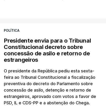
essa reforma específica".
VER MAIS
António José Seguro entende que a reforma reúne
treze apoios sociais "num só" e pretende "tornar o
POLÍTICA
sistema mais simples, mais justo e transparente".
Presidente envia para o Tribunal
"Sempre que seja possível reduzir burocracias,
Constitucional decreto sobre
eliminar sobreposições e garantir que os apoios
concessão de asilo e retorno de
chegam a quem mais necessita, estaremos a dar
estrangeiros
um passo na direção certa", argumenta o
O presidente da República pediu esta sexta-
Presidente da República.
feira ao Tribunal Constitucional a fiscalização
preventiva do decreto do Parlamento sobre
Assegurar que "ninguém é
concessão de asilo, detenção e retorno de
prejudicado"
estrangeiros, aprovado com votos a favor de
PSD, IL e CDS-PP e a abstenção do Chega.