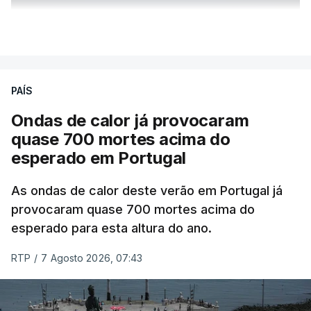
ERRO
100
VER MAIS
ERROR ON HTML5 MEDIA ELEMENT
ESTE CONTEÚDO ESTÁ NESTE
PAÍS
MOMENTO INDISPONÍVEL
Ondas de calor já provocaram
quase 700 mortes acima do
esperado em Portugal
Também em Coimbra, na escola secundária de
Avelar Brotero foram afixados à hora prevista os
As ondas de calor deste verão em Portugal já
resultados.
provocaram quase 700 mortes acima do
esperado para esta altura do ano.
As reapreciações da primeira fase dos exames
RTP
/
7 Agosto 2026, 07:43
devem sair durante a tarde.
A primeira fase de acesso ao ensino superior