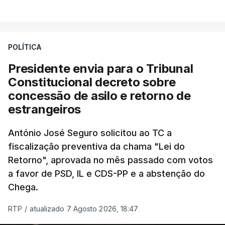
VER MAIS
António José Seguro entende que a reforma reúne
treze apoios sociais "num só" e pretende "tornar o
POLÍTICA
sistema mais simples, mais justo e transparente".
Presidente envia para o Tribunal
"Sempre que seja possível reduzir burocracias,
Constitucional decreto sobre
eliminar sobreposições e garantir que os apoios
concessão de asilo e retorno de
chegam a quem mais necessita, estaremos a dar
estrangeiros
um passo na direção certa", argumenta o
António José Seguro solicitou ao TC a
Presidente da República.
fiscalização preventiva da chama "Lei do
Retorno", aprovada no mês passado com votos
Assegurar que "ninguém é
a favor de PSD, IL e CDS-PP e a abstenção do
prejudicado"
Chega.
RTP
/
atualizado 7 Agosto 2026, 18:47