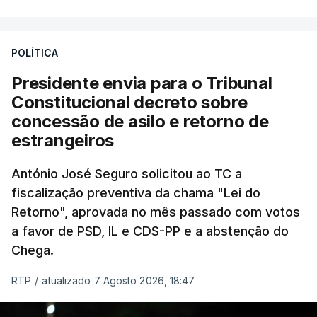
António José Seguro entende que a reforma reúne
treze apoios sociais "num só" e pretende "tornar o
POLÍTICA
sistema mais simples, mais justo e transparente".
Presidente envia para o Tribunal
"Sempre que seja possível reduzir burocracias,
Constitucional decreto sobre
eliminar sobreposições e garantir que os apoios
concessão de asilo e retorno de
chegam a quem mais necessita, estaremos a dar
estrangeiros
um passo na direção certa", argumenta o
António José Seguro solicitou ao TC a
Presidente da República.
fiscalização preventiva da chama "Lei do
Retorno", aprovada no mês passado com votos
Assegurar que "ninguém é
a favor de PSD, IL e CDS-PP e a abstenção do
prejudicado"
Chega.
RTP
/
atualizado 7 Agosto 2026, 18:47
O Preisdente deixa, no entanto, deixa alguns