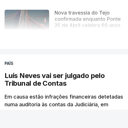
Nova travessia do Tejo
confirmada enquanto Ponte
25 de Abril celebra 60 anos
atualizado 6 Agosto 2026, 13:02
VER MAIS
PAÍS
Luís Neves vai ser julgado pelo
Tribunal de Contas
Em causa estão infrações financeiras detetadas
numa auditoria às contas da Judiciária, em
2023, quando o agora ministro da Administração
Interna era diretor-nacional daquela polícia.