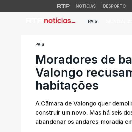
NOTÍCIAS
DESPORTO
PAÍS
MUNDIAL 2
Moradores de bair
PAÍS
Moradores de bai
Valongo recusa
habitações
A Câmara de Valongo quer demolir 
construir um novo. Mas há seis do
abandonar os andares-moradia em