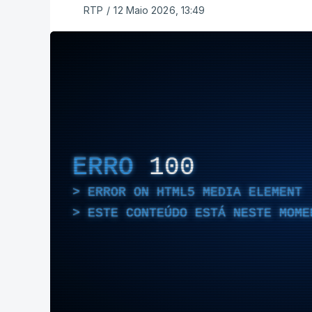
RTP
/
12 Maio 2026, 13:49
ERRO
100
ERROR ON HTML5 MEDIA ELEMENT
ESTE CONTEÚDO ESTÁ NESTE MOME