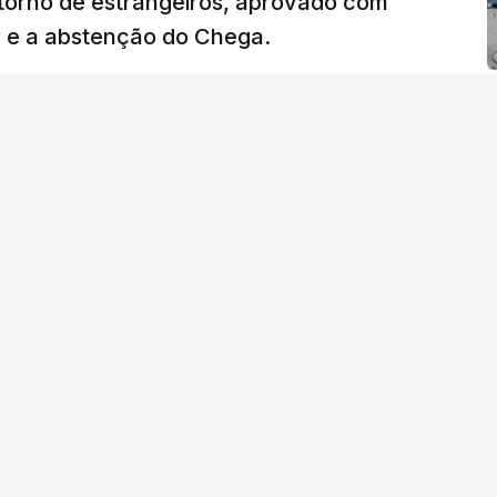
etorno de estrangeiros, aprovado com
"
, dando especial atenção a quem vive em
P e a abstenção do Chega.
as famílias de menores rendimentos, os idosos
 as prestações sociais são um mecanismo
lusão social". Faz ainda referência ao estudo
r das prestações sociais "permanece
m sido insuficentes" no combate à pobreza.
essidade de aumentar a "competência das
 reforma, contando para isso com um
nte financeiros".
lica
deu aval
à criação da PSU, decisão que foi
 17 de julho.