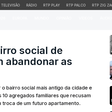
TELEVISÃO
RÁDIO
RTP PLAY
RTP PALCO
RTP ZIG ZA
026
EUROPA
MUNDO
OPINIÃO
VÍDEOS
ÁUDIO
ro social de Valongo r
rro social de
m abandonar as
o bairro social mais antigo da cidade e
s 10 agregados familiares que recusam
 troca de um futuro apartamento.