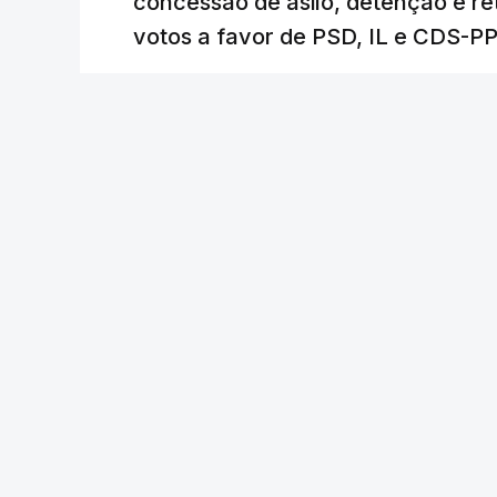
concessão de asilo, detenção e r
face à situação de que hoje beneficia
votos a favor de PSD, IL e CDS-P
situações "de maior fragilidade", como 
ou pessoas com deficiência.
RTP
/
atualizado 7 Agosto 2026, 18:31
O Presidente da República sublinha que
essencial de "combate à pobreza e à exc
recente da OCDE que conclui que o valo
relativamente reduzido" e que estas "tê
Por fim, o chefe de Estado vinca a nec
autarquias" para a implementação desta
"adequado reforço de meios, nomeadame
Em junho último, a Assembleia da Repúb
aprovada
pelo Presidente da República a