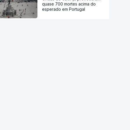
quase 700 mortes acima do
esperado em Portugal
Calor histórico obriga Europa
central e de leste a repensar a
energia
Viticultores do Douro em
protesto
Há "capacidade para
acomodar". Carris não reforça
Cais do Sodré apesar de corte
no Metro de Lisboa
Aumentou o número de pessoas
a receber apoio alimentar da
AMI