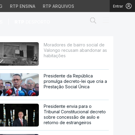
G
RTP ENSINA
RTP ARQUIVOS
Entrar
Abrir campo de
|
S
RTP
DESPORTO
ecusam abandonar as ha
Moradores de bairro social de
Valongo recusam abandonar as
habitações
Presidente da República
promulga decreto-lei que cria a
Prestação Social Única
Presidente envia para o
Tribunal Constitucional decreto
sobre concessão de asilo e
retorno de estrangeiros