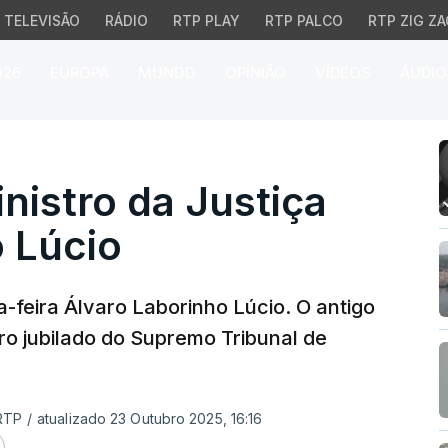
TELEVISÃO
RÁDIO
RTP PLAY
RTP PALCO
RTP ZIG ZA
026
EUROPA
MUNDO
OPINIÃO
VÍDEOS
ÁUDIO
stro da Justiça Álvaro 
nistro da Justiça
 Lúcio
feira Álvaro Laborinho Lúcio. O antigo
iro jubilado do Supremo Tribunal de
 RTP
/
atualizado 23 Outubro 2025, 16:16