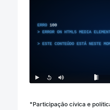
ERRO
100
ERROR ON HTML5 MEDIA ELEMEN
ESTE CONTEÚDO ESTÁ NESTE MO
"Participação cívica e políti