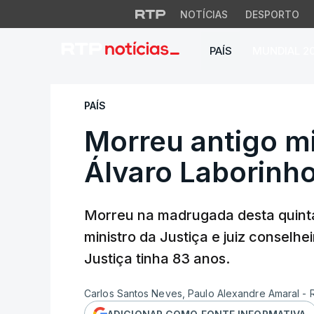
NOTÍCIAS
DESPORTO
PAÍS
MUNDIAL 2
Morreu antigo mini
PAÍS
Morreu antigo mi
Álvaro Laborinho
Morreu na madrugada desta quinta-
ministro da Justiça e juiz conselhe
Justiça tinha 83 anos.
Carlos Santos Neves, Paulo Alexandre Amaral -