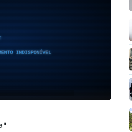
T
MENTO INDISPONÍVEL
ca"