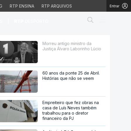
G
RTP ENSINA
RTP ARQUIVOS
Entrar
Abrir campo de
|
S
RTP
DESPORTO
Laborinho Lúcio
Morreu antigo ministro da
Justiça Álvaro Laborinho Lúcio
60 anos da ponte 25 de Abril.
Histórias que não se veem
Empreiteiro que fez obras na
casa de Luís Neves também
trabalhou para o diretor
financeiro da PJ