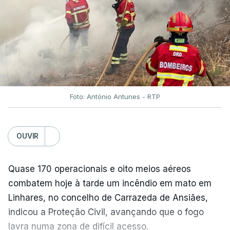
c/Lusa
dificultar o trabalho dos bombeiros.
TÓPICOS
Fornos Algodres
,
Beiras Serra
Foto: António Antunes - RTP
OUVIR
ARTIGOS RELACIONADOS
Quase 170 operacionais e oito meios aéreos
"Lei do Retorno".
combatem hoje à tarde um incêndio em mato em
Comunidades estrangeiras
em Portugal apoiam decisão
Linhares, no concelho de Carrazeda de Ansiães,
de Seguro
indicou a Proteção Civil, avançando que o fogo
atualizado 8 Agosto 2026, 13:36
lavra numa zona de difícil acesso.