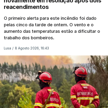
novamente em resolução após dois
reacendimentos
António José Seguro mostrou dúvidas sobre se é
garantido o superior interesse da criança.
O primeiro alerta para este incêndio foi dado
pelas cinco da tarde de ontem. O vento e o
aumento das temperaturas estão a dificultar o
trabalho dos bombeiros.
ERRO
100
ERROR ON HTML5 MEDIA ELEMENT
Lusa
/
8 Agosto 2026, 16:43
ESTE CONTEÚDO ESTÁ NESTE
MOMENTO INDISPONÍVEL
O Chega considerou "de uma enorme gravidade" a
decisão do Presidente da República
de enviar para
o Tribunal Constitucional o decreto sobre retorno
de estrangeiros, sustentando tratar-se de "uma