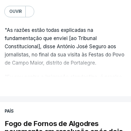
OUVIR
"As razões estão todas explicadas na
fundamentação que enviei [ao Tribunal
Constitucional], disse António José Seguro aos
jornalistas, no final da sua visita às Festas do Povo
de Campo Maior, distrito de Portalegre.
"Eu sou contra a imigração clandestina, é preciso
combater ferozmente a imigração ilegal,
VER MAIS
precisamos de regular a nossa imigração e
precisamos de defender as nossas fronteiras e
nada disto é incompatível com tratarmos com
PAÍS
dignidade as pessoas, designadamente menores e
Fogo de Fornos de Algodres
crianças", acrescentou.