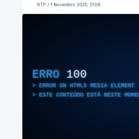
RTP
/
1 Novembro 2025, 21:08
ERRO
100
ERROR ON HTML5 MEDIA ELEMENT
ESTE CONTEÚDO ESTÁ NESTE MOME