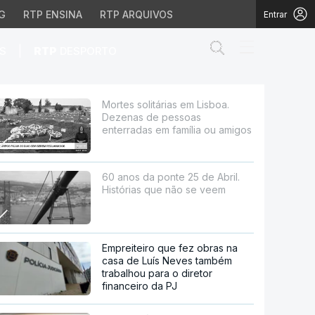
G
RTP ENSINA
RTP ARQUIVOS
Entrar
Abrir campo de
|
S
RTP
DESPORTO
pessoas enterradas em 
Mortes solitárias em Lisboa.
Dezenas de pessoas
enterradas em família ou amigos
60 anos da ponte 25 de Abril.
Histórias que não se veem
Empreiteiro que fez obras na
casa de Luís Neves também
trabalhou para o diretor
financeiro da PJ