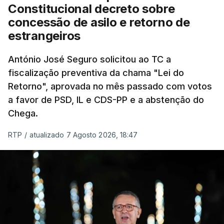
"Sempre que seja possível reduzir burocracias,
Constitucional decreto sobre
eliminar sobreposições e garantir que os apoios
concessão de asilo e retorno de
chegam a quem mais necessita, estaremos a dar
estrangeiros
um passo na direção certa", argumenta o
António José Seguro solicitou ao TC a
Presidente da República.
fiscalização preventiva da chama "Lei do
Retorno", aprovada no mês passado com votos
Assegurar que "ninguém é
a favor de PSD, IL e CDS-PP e a abstenção do
prejudicado"
Chega.
RTP
/
atualizado 7 Agosto 2026, 18:47
O Preisdente deixa, no entanto, deixa alguns
avisos:
uma reforma desta dimensão "deve ter
como primeiro critério a proteção das pessoas"
e "nenhum processo de simplificação pode
traduzir-se numa diminuição da proteção
social".