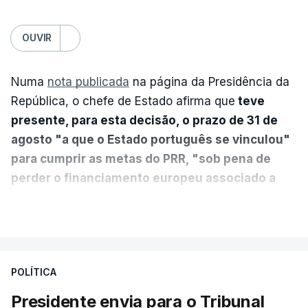
OUVIR
Numa
nota publicada
na página da Presidência da
República, o chefe de Estado afirma que
teve
presente, para esta decisão, o prazo de 31 de
agosto "a que o Estado português se vinculou"
para cumprir as metas do PRR, "sob pena de
perder o financiamento europeu associado a
essa reforma específica".
VER MAIS
António José Seguro entende que a reforma reúne
treze apoios sociais "num só" e pretende "tornar o
POLÍTICA
sistema mais simples, mais justo e transparente".
Presidente envia para o Tribunal