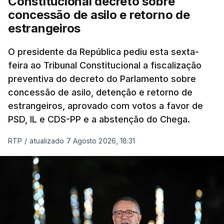
Constitucional decreto sobre
eliminar sobreposições e garantir que os apoios
concessão de asilo e retorno de
chegam a quem mais necessita, estaremos a dar
estrangeiros
um passo na direção certa", argumenta o
O presidente da República pediu esta sexta-
Presidente da República.
feira ao Tribunal Constitucional a fiscalização
preventiva do decreto do Parlamento sobre
Assegurar que "ninguém é
concessão de asilo, detenção e retorno de
prejudicado"
estrangeiros, aprovado com votos a favor de
PSD, IL e CDS-PP e a abstenção do Chega.
RTP
/
atualizado 7 Agosto 2026, 18:31
O Preisdente deixa, no entanto, deixa alguns
avisos:
uma reforma desta dimensão "deve ter
como primeiro critério a proteção das pessoas"
e "nenhum processo de simplificação pode
traduzir-se numa diminuição da proteção
social".