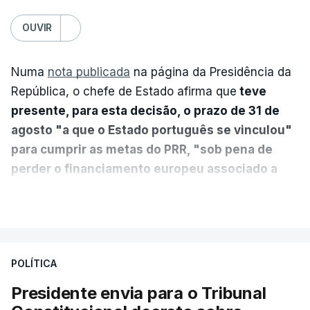
OUVIR
Numa
nota publicada
na página da Presidência da
República, o chefe de Estado afirma que
teve
presente, para esta decisão, o prazo de 31 de
agosto "a que o Estado português se vinculou"
para cumprir as metas do PRR, "sob pena de
perder o financiamento europeu associado a
essa reforma específica".
VER MAIS
António José Seguro entende que a reforma reúne
treze apoios sociais "num só" e pretende "tornar o
POLÍTICA
sistema mais simples, mais justo e transparente".
Presidente envia para o Tribunal
"Sempre que seja possível reduzir burocracias,