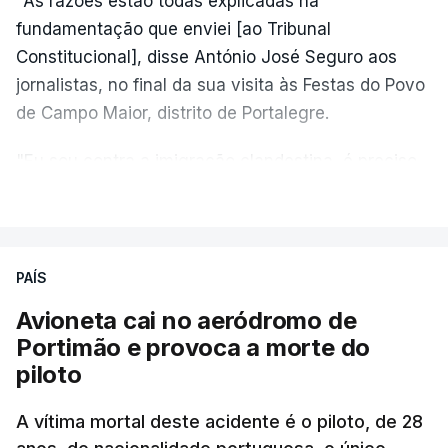
"As razões estão todas explicadas na
fundamentação que enviei [ao Tribunal
Constitucional], disse António José Seguro aos
jornalistas, no final da sua visita às Festas do Povo
de Campo Maior, distrito de Portalegre.
"Eu sou contra a imigração clandestina, é preciso
combater ferozmente a imigração ilegal,
VER MAIS
precisamos de regular a nossa imigração e
precisamos de defender as nossas fronteiras e
nada disto é incompatível com tratarmos com
PAÍS
dignidade as pessoas, designadamente menores e
Avioneta cai no aeródromo de
crianças", acrescentou.
Portimão e provoca a morte do
piloto
António José Seguro mostrou dúvidas sobre se é
garantido o superior interesse da criança.
A vítima mortal deste acidente é o piloto, de 28