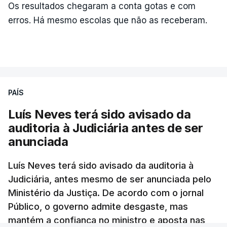
Os resultados chegaram a conta gotas e com
erros. Há mesmo escolas que não as receberam.
ARTIGOS RELACIONADOS
PAÍS
Luís Neves terá sido avisado da
"Lei do Retorno".
auditoria à Judiciária antes de ser
Comunidades estrangeiras
anunciada
em Portugal apoiam decisão
de Seguro
Luís Neves terá sido avisado da auditoria à
atualizado 8 Agosto 2026, 13:36
Judiciária, antes mesmo de ser anunciada pelo
Ministério da Justiça. De acordo com o jornal
"Lei do Retorno". Chega
Público, o governo admite desgaste, mas
considera envio para TC do
mantém a confiança no ministro e aposta nas
diploma "tipo de atos