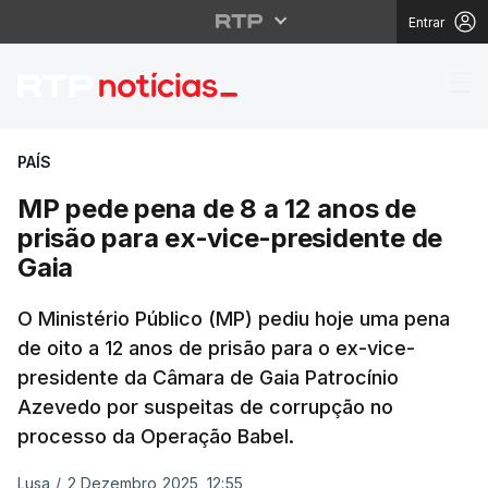
Entrar
MP pede pena de 8 a 1
PAÍS
MP pede pena de 8 a 12 anos de
prisão para ex-vice-presidente de
Gaia
O Ministério Público (MP) pediu hoje uma pena
de oito a 12 anos de prisão para o ex-vice-
presidente da Câmara de Gaia Patrocínio
Azevedo por suspeitas de corrupção no
processo da Operação Babel.
Lusa
/
2 Dezembro 2025, 12:55