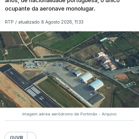
anos, de nacionalidade portuguesa, o único
ocupante da aeronave monolugar.
ERRO
100
RTP
/
atualizado 8 Agosto 2026, 11:33
ERROR ON HTML5 MEDIA ELEMENT
ESTE CONTEÚDO ESTÁ NESTE
MOMENTO INDISPONÍVEL
O Chega considerou "de uma enorme gravidade" a
decisão do Presidente da República
de enviar para
o Tribunal Constitucional o decreto sobre retorno
de estrangeiros, sustentando tratar-se de "uma
Imagem aérea aeródromo de Portimão - Arquivo
irresponsabilidade".
Na sexta-feira, a Presidência da República
OUVIR
anunciou que
António José Seguro pediu ao