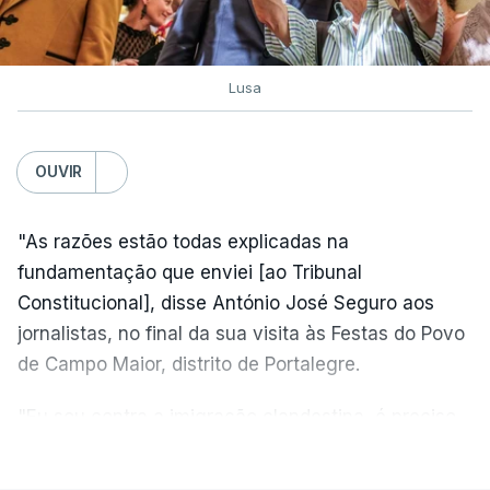
Lusa
OUVIR
"As razões estão todas explicadas na
fundamentação que enviei [ao Tribunal
Constitucional], disse António José Seguro aos
jornalistas, no final da sua visita às Festas do Povo
de Campo Maior, distrito de Portalegre.
"Eu sou contra a imigração clandestina, é preciso
combater ferozmente a imigração ilegal,
VER MAIS
precisamos de regular a nossa imigração e