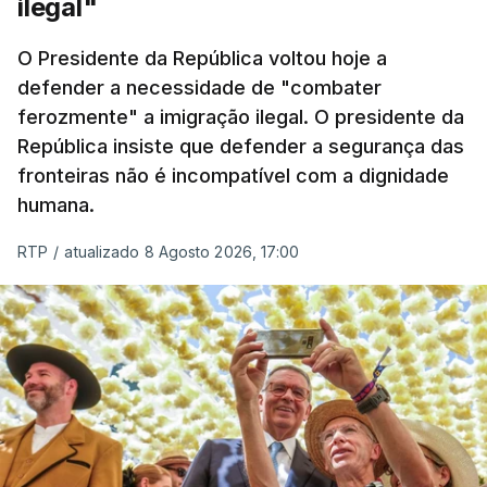
ilegal"
O ano de 2026 tem sido um ano de recordes: foi
O Presidente da República voltou hoje a
apreendida mais cocaína até ao momento de que
defender a necessidade de "combater
em todo o ano de 2025.
ferozmente" a imigração ilegal. O presidente da
A ação de prevenção visa a deteção em alto mar
República insiste que defender a segurança das
de embarcações de alta velocidade (EAV) que
fronteiras não é incompatível com a dignidade
humana.
utilizam a costa nacional para o tráfico de droga.
RTP
/
atualizado 8 Agosto 2026, 17:00
c/ Lusa