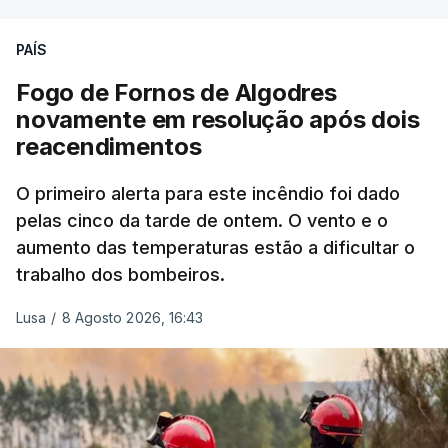
precisamos de defender as nossas fronteiras e
nada disto é incompatível com tratarmos com
PAÍS
dignidade as pessoas, designadamente menores e
Fogo de Fornos de Algodres
crianças", acrescentou.
novamente em resolução após dois
reacendimentos
António José Seguro mostrou dúvidas sobre se é
garantido o superior interesse da criança.
O primeiro alerta para este incêndio foi dado
pelas cinco da tarde de ontem. O vento e o
aumento das temperaturas estão a dificultar o
trabalho dos bombeiros.
ERRO
100
ERROR ON HTML5 MEDIA ELEMENT
Lusa
/
8 Agosto 2026, 16:43
ESTE CONTEÚDO ESTÁ NESTE
MOMENTO INDISPONÍVEL