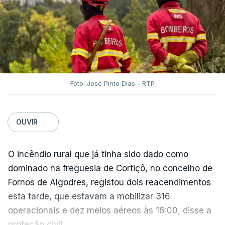
O Chega considerou "de uma enorme gravidade" a
decisão do Presidente da República
de enviar para
o Tribunal Constitucional o decreto sobre retorno
de estrangeiros, sustentando tratar-se de "uma
irresponsabilidade".
Foto: José Pinto Dias - RTP
Na sexta-feira, a Presidência da República
anunciou que
António José Seguro pediu ao
OUVIR
Tribunal Constitucional a fiscalização preventiva do
decreto
do parlamento sobre concessão de asilo,
detenção e retorno de estrangeiros, aprovado com
O incêndio rural que já tinha sido dado como
votos a favor de PSD, IL e CDS-PP e a abstenção
dominado na freguesia de Cortiçô, no concelho de
do Chega.
Fornos de Algodres, registou dois reacendimentos
esta tarde, que estavam a mobilizar 316
Na nota que acompanha esta decisão, o
operacionais e dez meios aéreos às 16:00, disse a
Presidente da República, apesar de considerar
proteção civil.