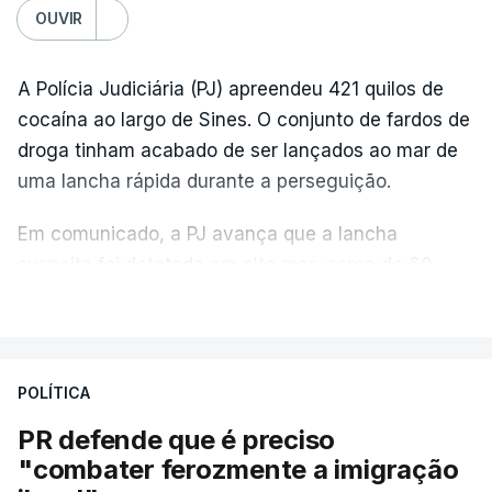
OUVIR
A Polícia Judiciária (PJ) apreendeu 421 quilos de
cocaína ao largo de Sines. O conjunto de fardos de
droga tinham acabado de ser lançados ao mar de
uma lancha rápida durante a perseguição.
Em comunicado, a PJ avança que a lancha
suspeita foi detetada em alto mar, cerca de 60
milhas náuticas ao largo de Sines.
VER MAIS
A apreensão aconteceu na tarde desta sexta-feira,
desencadeando uma ação de prevenção
POLÍTICA
desencadeada pela Polícia Judiciária, em
PR defende que é preciso
articulação com a Marinha, a Autoridade Marítima
"combater ferozmente a imigração
Nacional e a Força Aérea.