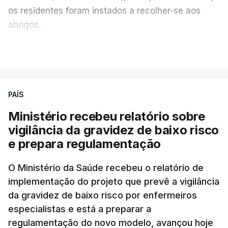
os residentes foram instados a recolher-se aos
abrigos.
A administração militar local tinha anunciado
VER MAIS
pouco antes o acionamento de um "alerta aéreo
devido ao uso de mísseis balísticos".
PAÍS
Na periferia nordeste de Kiev, os ataques russos
Ministério recebeu relatório sobre
causaram três mortos, incluindo uma criança de 4
vigilância da gravidez de baixo risco
anos, bem como três feridos, na aldeia de
e prepara regulamentação
Pukhivka, segundo os serviços de resgate, sem
especificar se os ataques foram realizados com
O Ministério da Saúde recebeu o relatório de
mísseis ou drones.
implementação do projeto que prevê a vigilância
da gravidez de baixo risco por enfermeiros
Na própria capital, foram contabilizados quatro
especialistas e está a preparar a
feridos pela autoridade militar, enquanto os
regulamentação do novo modelo, avançou hoje
serviços de resgate relataram incêndios em dois