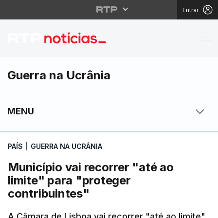
Entrar
Município vai recorrer 
Guerra na Ucrânia
MENU
PAÍS
|
GUERRA NA UCRÂNIA
Município vai recorrer "até ao
limite" para "proteger
contribuintes"
A Câmara de Lisboa vai recorrer "até ao limite"