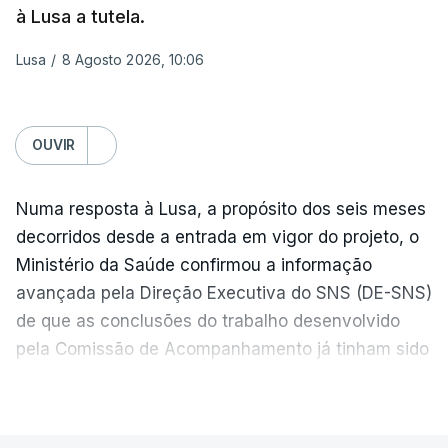
à Lusa a tutela.
bairros.
Lusa
/
8 Agosto 2026, 10:06
Mais de quatro anos após o início da invasão da
Ucrânia pela Rússia, os ataques intensificam-se de
ambos os lados de uma linha de frente quase
OUVIR
imóvel, fazendo um número crescente de vítimas
civis.
Numa resposta à Lusa, a propósito dos seis meses
Na quarta-feira, pelo menos 17 pessoas tinham
decorridos desde a entrada em vigor do projeto, o
sido mortas em ataques noturnos russos sobre
Ministério da Saúde confirmou a informação
Kiev e a sua região.
avançada pela Direção Executiva do SNS (DE-SNS)
de que as conclusões do trabalho desenvolvido
Nesse dia a defesa antiaérea ucraniana não
pela Comissão de Acompanhamento já tinham sido
conseguiu abater nenhum míssil russo, algo que o
entregues à tutela.
Presidente ucraniano, Volodymyr Zelensky, atribuiu
VER MAIS
à falta de mísseis intercetores Patriot.
A Direção Executiva do SNS (DE-SNS) recordou à