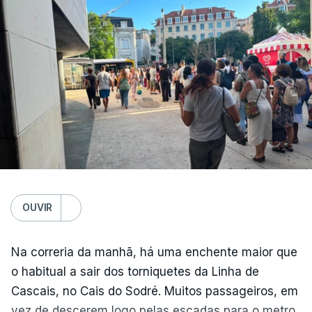
Médio Prazo, reforça que "julho de 2026 foi o
terceiro mês consecutivo de calor excecional na
Europa Ocidental, elevando a temperatura
combinada de junho e julho a um novo recorde
para a região”.
OUVIR
Na correria da manhã, há uma enchente maior que
o habitual a sair dos torniquetes da Linha de
Cascais, no Cais do Sodré. Muitos passageiros, em
vez de descerem logo pelas escadas para o metro,