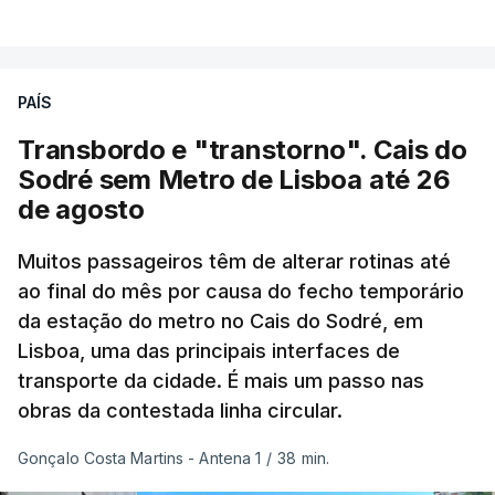
VER MAIS
junho-julho mais quente já registado
,
e julho
apresentou a terceira e a quarta ondas de calor
desde maio, marcando uma sequência
PAÍS
excecional de calor extremo neste verão.
Transbordo e "transtorno". Cais do
Embora estas tenham sido menos intensas do que
Sodré sem Metro de Lisboa até 26
as ondas de calor de junho, a sequência geral de
de agosto
ondas de calor desde maio permanece excecional
para a região.
Muitos passageiros têm de alterar rotinas até
ao final do mês por causa do fecho temporário
da estação do metro no Cais do Sodré, em
São os dados do mais recente relatório do
Lisboa, uma das principais interfaces de
Copernicus, o sistema de Observação da Terra
transporte da cidade. É mais um passo nas
do programa espacial da União Europeia.
obras da contestada linha circular.
Samantha Burgess, Líder Estratégica para o Clima
Gonçalo Costa Martins - Antena 1
/
38 min.
no Centro Europeu de Previsões Meteorológicas de