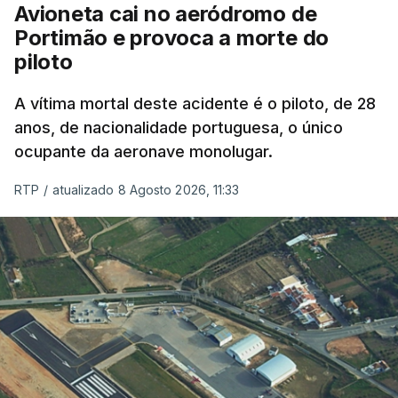
Avioneta cai no aeródromo de
crianças", acrescentou.
Portimão e provoca a morte do
piloto
António José Seguro mostrou dúvidas sobre se é
garantido o superior interesse da criança.
A vítima mortal deste acidente é o piloto, de 28
anos, de nacionalidade portuguesa, o único
ocupante da aeronave monolugar.
ERRO
100
RTP
/
atualizado 8 Agosto 2026, 11:33
ERROR ON HTML5 MEDIA ELEMENT
ESTE CONTEÚDO ESTÁ NESTE
MOMENTO INDISPONÍVEL
O Chega considerou "de uma enorme gravidade" a
decisão do Presidente da República
de enviar para