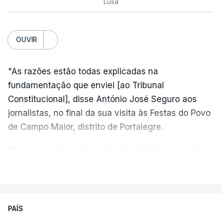
Lusa
OUVIR
"As razões estão todas explicadas na
fundamentação que enviei [ao Tribunal
Constitucional], disse António José Seguro aos
jornalistas, no final da sua visita às Festas do Povo
de Campo Maior, distrito de Portalegre.
"Eu sou contra a imigração clandestina, é preciso
combater ferozmente a imigração ilegal,
VER MAIS
precisamos de regular a nossa imigração e
precisamos de defender as nossas fronteiras e
nada disto é incompatível com tratarmos com
PAÍS
dignidade as pessoas, designadamente menores e