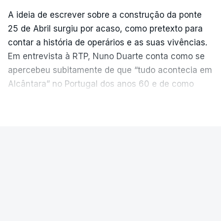
A ideia de escrever sobre a construção da ponte
25 de Abril surgiu por acaso, como pretexto para
contar a história de operários e as suas vivências.
Em entrevista à RTP, Nuno Duarte conta como se
apercebeu subitamente de que “tudo acontecia em
Alcântara” no Portugal dos anos 60 e de como
poderia incluir esta obra marcante na ficção. Hoje,
VER MAIS
quando passa pelo aço de cor avermelhada que
faz a ligação entre as duas margens do Tejo, sorri
e reconhece como a ponte mudou a sua vida de
PAÍS
forma inesperada, através da literatura.
Ponte 25 de Abril celebra seis
Em
“Pés de Barro”,
lê-se a história ficcionada de
décadas
como se produziu esta grande infraestrutura, à
época, a maior ponte suspensa da Europa. Os
A Ponte 25 de Abril foi inaugurada precisamente