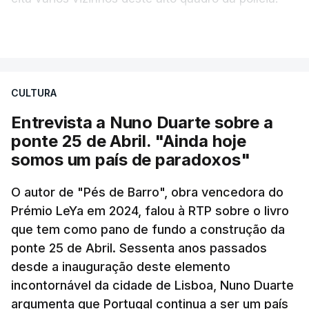
VER MAIS
Foi o diretor financeiro, Álvaro Pires, que assumiu a
responsabilidade de sugerir as instalações da
Construbarcelos para acolher um atrelado
CULTURA
apreendido numa operação de droga.
Entrevista a Nuno Duarte sobre a
ponte 25 de Abril. "Ainda hoje
somos um país de paradoxos"
O autor de "Pés de Barro", obra vencedora do
Prémio LeYa em 2024, falou à RTP sobre o livro
que tem como pano de fundo a construção da
ponte 25 de Abril. Sessenta anos passados
desde a inauguração deste elemento
incontornável da cidade de Lisboa, Nuno Duarte
argumenta que Portugal continua a ser um país