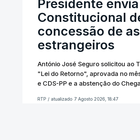
Presidente envia
Constitucional d
Assegurar que "ninguém é p
concessão de asi
estrangeiros
O Preisdente deixa, no entanto, deixa al
"deve ter como primeiro critério a p
de simplificação pode traduzir-se num
António José Seguro solicitou ao 
"Lei do Retorno", aprovada no mê
António José Seguro vinca que se
deve
e CDS-PP e a abstenção do Chega
face à situação de que hoje beneficia
situações "de maior fragilidade", como 
RTP
/
atualizado 7 Agosto 2026, 18:47
ou pessoas com deficiência.
O Presidente da República sublinha que
essencial de "combate à pobreza e à exc