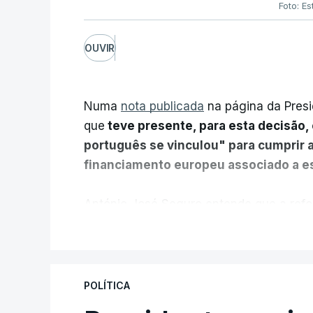
Foto: Es
OUVIR
Numa
nota publicada
na página da Presi
que
teve presente, para esta decisão, 
português se vinculou" para cumprir 
financiamento europeu associado a es
António José Seguro entende que a refo
pretende "tornar o sistema mais simples,
V
"Sempre que seja possível reduzir burocr
os apoios chegam a quem mais necessit
POLÍTICA
certa", argumenta o Presidente da Repúb