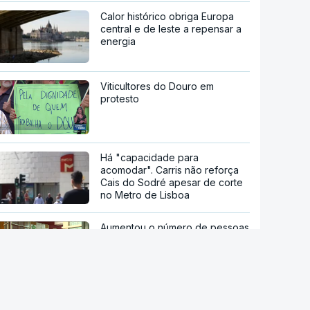
Calor histórico obriga Europa
central e de leste a repensar a
energia
Viticultores do Douro em
protesto
Há "capacidade para
acomodar". Carris não reforça
Cais do Sodré apesar de corte
no Metro de Lisboa
Aumentou o número de pessoas
a receber apoio alimentar da
AMI
Acordo de Meca. Arábia