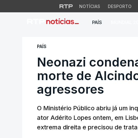
NOTÍCIAS
DESPORTO
PAÍS
MUNDIAL 2
Neonazi condenado
PAÍS
Neonazi condena
morte de Alcindo
agressores
O Ministério Público abriu já um in
ator Adérito Lopes ontem, em Lisb
extrema direita e precisou de trat