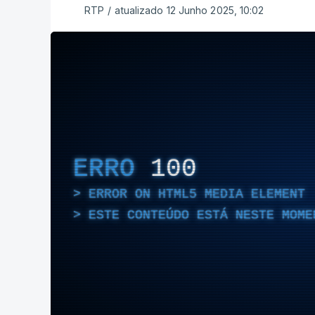
RTP
/
atualizado 12 Junho 2025, 10:02
ERRO
100
ERROR ON HTML5 MEDIA ELEMENT
ESTE CONTEÚDO ESTÁ NESTE MOME