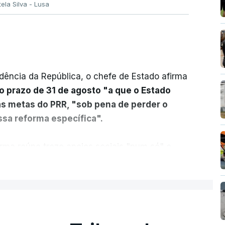
tela Silva - Lusa
dência da República, o chefe de Estado afirma
o prazo de 31 de agosto "a que o Estado
as metas do PRR, "sob pena de perder o
sa reforma específica".
rma reúne treze apoios sociais "num só" e
 mais justo e transparente".
ER MAIS
acias, eliminar sobreposições e garantir que
a, estaremos a dar um passo na direção
lica.