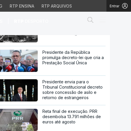
G
RTP ENSINA
RTP ARQUIVOS
Entrar
Abrir campo de
|
S
RTP
DESPORTO
Neonazi condenado por
ligações à morte de Alcindo
Monteiro entre agressores
e Alcindo Monteiro ent
Presidente da República
promulga decreto-lei que cria a
Prestação Social Única
Presidente envia para o
Tribunal Constitucional decreto
sobre concessão de asilo e
retorno de estrangeiros
Reta final de execução. PRR
desembolsa 13.791 milhões de
euros até agosto