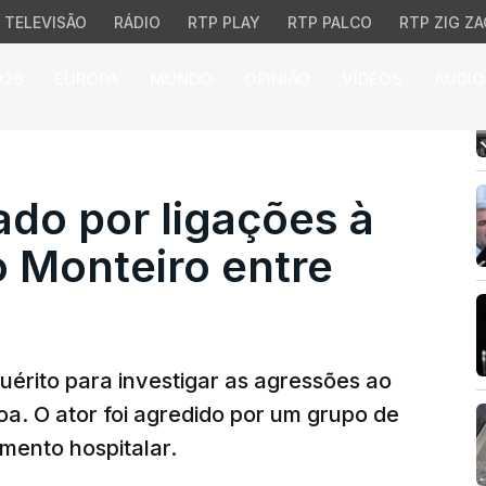
TELEVISÃO
RÁDIO
RTP PLAY
RTP PALCO
RTP ZIG ZA
026
EUROPA
MUNDO
OPINIÃO
VÍDEOS
ÁUDIO
 por ligações à morte d
do por ligações à
 Monteiro entre
quérito para investigar as agressões ao
oa. O ator foi agredido por um grupo de
amento hospitalar.