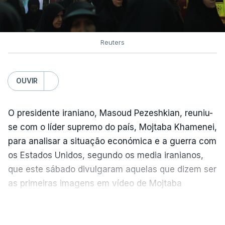
Reuters
OUVIR
O presidente iraniano, Masoud Pezeshkian, reuniu-
se com o líder supremo do país, Mojtaba Khamenei,
para analisar a situação económica e a guerra com
os Estados Unidos, segundo os media iranianos,
que este sábado divulgaram aquelas que dizem ser
as primeiras imagens em vídeo de Mojtaba
Khamenei desde o início da guerra.
VER MAIS
O vídeo de 12 segundos, sem aúdio, data ou local