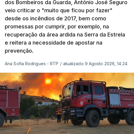
dos Bombeiros da Guarda, António José Seguro
onde ou quando decorreu a reunião, Khamenei e
veio criticar o "muito que ficou por fazer"
Pezeshkian discutiram ainda formas de garantir
desde os incêndios de 2017, bem como
recursos e gerir as despesas "em riais, divisas e
promessas por cumprir, por exemplo, na
energia", bem como sobre a cooperação
recuperação da área ardida na Serra da Estrela
económica com parceiros estrangeiros.
e reitera a necessidade de apostar na
prevenção.
Para os Estados Unidos seguiu ainda um recado:
Ana Sofia Rodrigues - RTP
/
atualizado 9 Agosto 2026, 14:24
"corrijam o comportamento". Teerão deixou ainda
novas exigências para reabrir o Estreito de Ormuz,
incluindo o fim do bloqueio naval, suspensão das
sanções e fim das operações militares contra o
país e aliados regionais.
No total são seis as exigências desta lista com
destinatário em Washington: o fim das ameaças ao
Irão; suspensão das ações militares no território