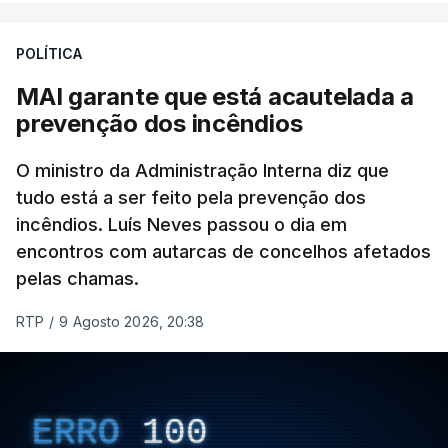
de gravação, foi colocado pela agência de notícias
Mehr na rede social Telegram, como aquilo que
POLÍTICA
pode ser considerada uma resposta à imprensa
MAI garante que está acautelada a
israelita, que nos últimos tempos vem dando conta
prevenção dos incêndios
de que o líder supremo iraniano estará em estado
crítico na sequência do bombardeamento que no
O ministro da Administração Interna diz que
último dia de fevereiro passado matou o pai, o
tudo está a ser feito pela prevenção dos
ayatollah Ali Khamenei, e outros membros da
incêndios. Luís Neves passou o dia em
família.
encontros com autarcas de concelhos afetados
pelas chamas.
As imagens mostram Mojtaba Khamenei no que
será uma aula religiosa, mas sem qualquer
RTP
/
9 Agosto 2026, 20:38
indicação adicional.
ERRO
100
ERRO
100