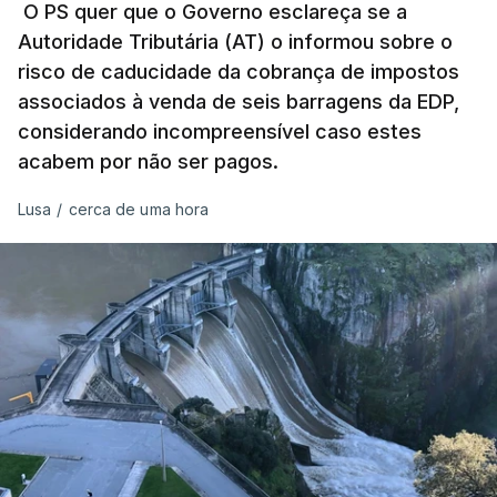
pelo mesmo empreiteiro contratado 17 vezes para
O PS quer que o Governo esclareça se a
Autoridade Tributária (AT) o informou sobre o
obras na Polícia Judiciária (PJ) até aos últimos dias,
risco de caducidade da cobrança de impostos
em que até do Governo surgiram ordens para mais
associados à venda de seis barragens da EDP,
inquéritos e averiguações aos seus mandatos à
considerando incompreensível caso estes
frente da polícia criminal, Luís Neves está há
acabem por não ser pagos.
praticamente um mês sem sair do topo das
notícias.
Lusa
/
cerca de uma hora
ARTIGOS RELACIONADOS
Nova polémica com Luís
Neves. Ministro nega
favorecimento a construtora
DST
7 Agosto 2026, 20:28