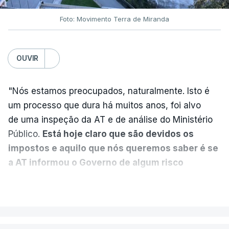
Foto: Movimento Terra de Miranda
Partidos criticam silêncio de
Luís Montenegro nas
polémicas com Luís Neves
OUVIR
atualizado 7 Agosto 2026, 21:04
"Nós estamos preocupados, naturalmente. Isto é
Diretor financeiro da PJ
um processo que dura há muitos anos, foi alvo
nega que Construbarcelos
tenha feito obras na casa
de uma inspeção da AT e de análise do Ministério
onde vive
Público.
Está hoje claro que são devidos os
atualizado 7 Agosto 2026, 15:56
impostos e aquilo que nós queremos saber é se
a AT informou o Governo de algum risco
Auditoria à PJ foi pedida por
caducidade
", disse, em declarações à Lusa, o
VER MAIS
atual diretor
deputado do PS Miguel Costa Matos.
atualizado 7 Agosto 2026, 20:20
Na sequência de notícias desta semana sobre o