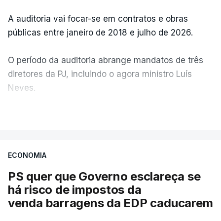
A auditoria vai focar-se em contratos e obras
públicas entre janeiro de 2018 e julho de 2026.
O período da auditoria abrange mandatos de três
diretores da PJ, incluindo o agora ministro Luís
Neves.
VER MAIS
A Judiciária confirma que foi o atual diretor quem
sugeriu esta auditoria e que a ministra concordou.
ECONOMIA
Não há prazos fixados para a conclusão desta
avaliação à Polícia Judiciária.
PS quer que Governo esclareça se
há risco de impostos da
Do início da polémica com a revelação de obras a
venda barragens da EDP caducarem
título pessoal, numa propriedade no Alentejo, feitas