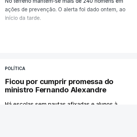
No terreno mantêm-se mais de 240 homens em
ações de prevenção. O alerta foi dado ontem, ao
início da tarde.
Mais de 20 mil pessoas foram retiradas de casa
VER MAIS
por causa dos violentos incêndios no Canadá
POLÍTICA
Ficou por cumprir promessa do
ministro Fernando Alexandre
Há escolas sem pautas afixadas e alunos à
espera das reapreciações. O processo não
ficou fechado na sexta-feira como estava
previsto. Vários agrupamentos receberam os