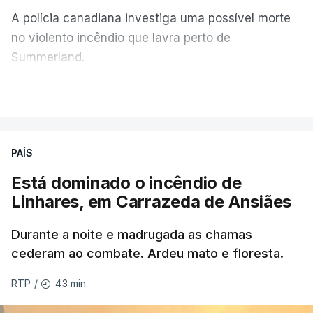
A polícia canadiana investiga uma possível morte
no violento incêndio que lavra perto de
Summerland.
VER MAIS
Éum cenário de terror, descreve o primeiro-ministro
da Columbia Britânica, David Iby.
PAÍS
Está dominado o incêndio de
ERRO
100
Linhares, em Carrazeda de Ansiães
ERROR ON HTML5 MEDIA ELEMENT
Durante a noite e madrugada as chamas
ESTE CONTEÚDO ESTÁ NESTE
cederam ao combate. Ardeu mato e floresta.
MOMENTO INDISPONÍVEL
43 min.
RTP
/