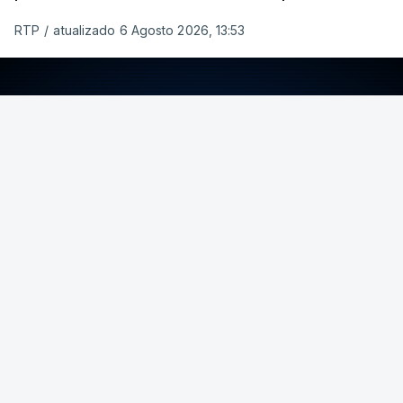
RTP
/
atualizado 6 Agosto 2026, 13:53
ERRO
100
ERROR ON HTML5 MEDIA ELEMENT
ESTE CONTEÚDO ESTÁ NESTE MOMENTO
INDISPONÍVEL
Foto: Rui Alves Cardoso - RTP
ARTIGOS RELACIONADOS