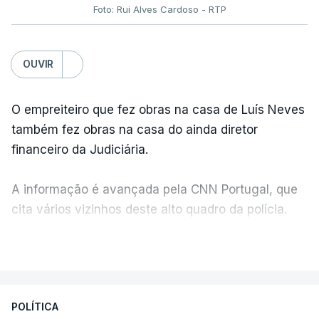
Foto: Rui Alves Cardoso - RTP
OUVIR
O empreiteiro que fez obras na casa de Luís Neves
também fez obras na casa do ainda diretor
financeiro da Judiciária.
A informação é avançada pela CNN Portugal, que
cita vários vizinhos deste alto quadro da polícia.
VER MAIS
Foi o diretor financeiro, Álvaro Pires, que assumiu a
responsabilidade de sugerir as instalações da
Construbarcelos para acolher um atrelado
POLÍTICA
apreendido numa operação de droga.