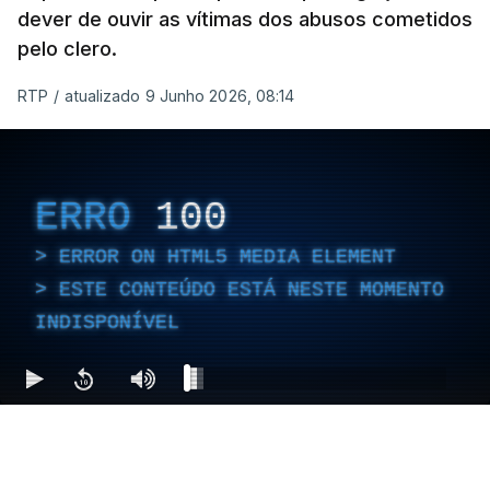
apresentar queixa.
dever de ouvir as vítimas dos abusos cometidos
pelo clero.
RTP
/
atualizado 9 Junho 2026, 08:14
ERRO
100
ERROR ON HTML5 MEDIA ELEMENT
ESTE CONTEÚDO ESTÁ NESTE MOMENTO
INDISPONÍVEL