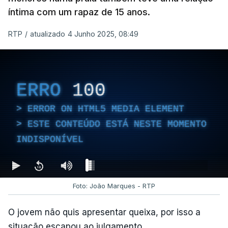
íntima com um rapaz de 15 anos.
RTP
/
atualizado 4 Junho 2025, 08:49
ERRO
100
ERROR ON HTML5 MEDIA ELEMENT
ESTE CONTEÚDO ESTÁ NESTE MOMENTO
INDISPONÍVEL
Foto: João Marques - RTP
O jovem não quis apresentar queixa, por isso a
situação escapou ao julgamento.