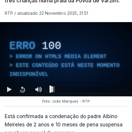
três crianças numa praia da Póvoa de Varzim.
RTP
/
atualizado 22 Novembro 2025, 21:51
ERRO
100
ERROR ON HTML5 MEDIA ELEMENT
ESTE CONTEÚDO ESTÁ NESTE MOMENTO
INDISPONÍVEL
Foto: João Marques - RTP
Está confirmada a condenação do padre Albino
Meireles de 2 anos e 10 meses de pena suspensa