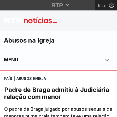
Entrar
Padre de Braga admiti
Abusos na Igreja
MENU
PAÍS
|
ABUSOS IGREJA
Padre de Braga admitiu à Judiciária
relação com menor
O padre de Braga julgado por abusos sexuais de
menores numa praia também teve uma relação