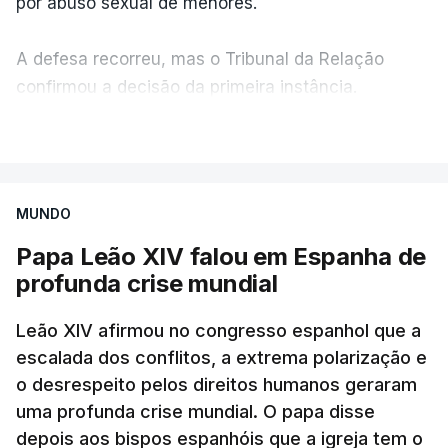
por abuso sexual de menores.
A defesa recorreu, mas o Tribunal da Relação
confirmou a decisão da primeira instância.
VER MAIS
Albino Meireles está suspenso do sacerdócio
desde 2023, quando o seu nome apareceu na lista
de padres suspeitos da comissão independente.
MUNDO
Papa Leão XIV falou em Espanha de
Até agora a hierarquia da igreja dizia esperar o
profunda crise mundial
resultado da justiça civil para atuar
canonicamente.
Leão XIV afirmou no congresso espanhol que a
escalada dos conflitos, a extrema polarização e
Como a RTP noticiou na altura, o padre assumiu
o desrespeito pelos direitos humanos geraram
também, perante a judiciária, uma relação de cariz
uma profunda crise mundial. O papa disse
sexual com um rapaz de 15 anos que não quis
depois aos bispos espanhóis que a igreja tem o