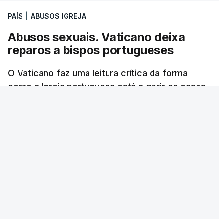
PAÍS
|
ABUSOS IGREJA
Abusos sexuais. Vaticano deixa
reparos a bispos portugueses
O Vaticano faz uma leitura crítica da forma
como a Igreja portuguesa está a gerir os casos
de abusos sexuais perpetrados por membros
do clero.
RTP
/
atualizado 17 Outubro 2025, 22:43
ERRO
100
ERROR ON HTML5 MEDIA ELEMENT