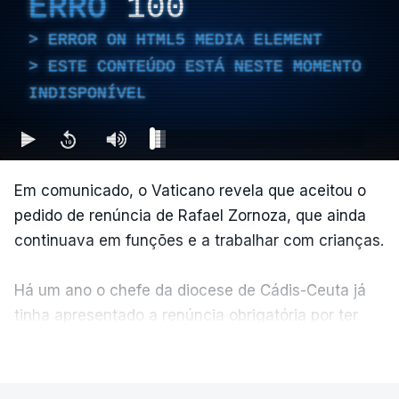
ERRO
100
ERROR ON HTML5 MEDIA ELEMENT
ESTE CONTEÚDO ESTÁ NESTE MOMENTO
INDISPONÍVEL
Em comunicado, o Vaticano revela que aceitou o
pedido de renúncia de Rafael Zornoza, que ainda
continuava em funções e a trabalhar com crianças.
Há um ano o chefe da diocese de Cádis-Ceuta já
tinha apresentado a renúncia obrigatória por ter
atingido os 75 anos, mas a Santa Sé prorrogou o
VER MAIS
mandato.