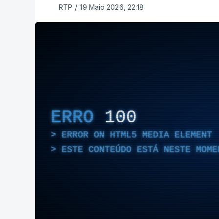
RTP
/
19 Maio 2026, 22:18
ERRO
100
ERROR ON HTML5 MEDIA ELEMENT
ESTE CONTEÚDO ESTÁ NESTE MOME