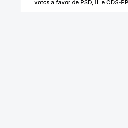
votos a favor de PSD, IL e CDS-P
12 min.
RTP
/