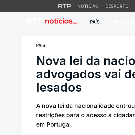
NOTÍCIAS
DESPORTO
PAÍS
MUNDIAL 2
Nova lei da nacion
PAÍS
Nova lei da naci
advogados vai d
lesados
A nova lei da nacionalidade entrou
restrições para o acesso a cidada
em Portugal.