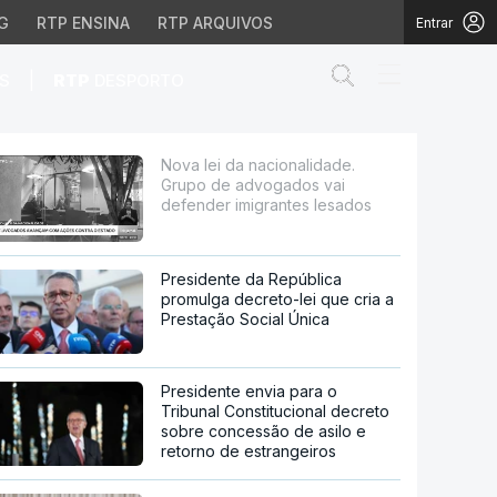
G
RTP ENSINA
RTP ARQUIVOS
Entrar
Abrir campo de
|
S
RTP
DESPORTO
gados vai defender imig
Nova lei da nacionalidade.
Grupo de advogados vai
defender imigrantes lesados
Presidente da República
promulga decreto-lei que cria a
Prestação Social Única
Presidente envia para o
Tribunal Constitucional decreto
sobre concessão de asilo e
retorno de estrangeiros