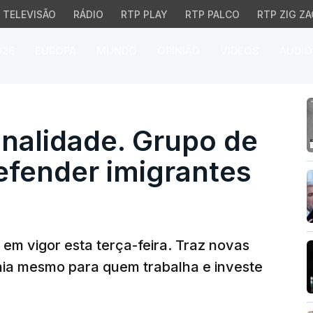
TELEVISÃO
RÁDIO
RTP PLAY
RTP PALCO
RTP ZIG ZA
026
EUROPA
MUNDO
OPINIÃO
VÍDEOS
ÁUDIO
alidade. Grupo de advo
onalidade. Grupo de
efender imigrantes
 em vigor esta terça-feira. Traz novas
nia mesmo para quem trabalha e investe