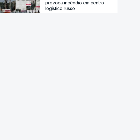
provoca incêndio em centro
logístico russo
Pelo menos oito mortos em
ataque em escola secundária
perto de Banguecoque
Acordo de Meca. Arábia
Saudita, Paquistão e Turquia
assinam pacto de defesa mútua
Pelo menos 11 civis feridos em
ataque Huthi na Arábia Saudita
Trump nega escassez de armas
nos EUA