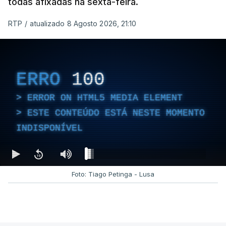
todas afixadas na sexta-feira.
RTP
/
atualizado 8 Agosto 2026, 21:10
ERRO
100
ERROR ON HTML5 MEDIA ELEMENT
ESTE CONTEÚDO ESTÁ NESTE MOMENTO
INDISPONÍVEL
Foto: Tiago Petinga - Lusa