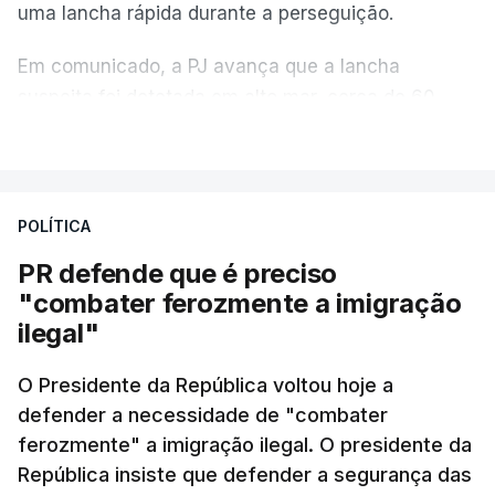
uma lancha rápida durante a perseguição.
Em comunicado, a PJ avança que a lancha
suspeita foi detetada em alto mar, cerca de 60
milhas náuticas ao largo de Sines.
VER MAIS
A apreensão aconteceu na tarde desta sexta-feira,
desencadeando uma ação de prevenção
POLÍTICA
desencadeada pela Polícia Judiciária, em
PR defende que é preciso
articulação com a Marinha, a Autoridade Marítima
"combater ferozmente a imigração
Nacional e a Força Aérea.
ilegal"
O ano de 2026 tem sido um ano de recordes: foi
O Presidente da República voltou hoje a
apreendida mais cocaína até ao momento de que
defender a necessidade de "combater
em todo o ano de 2025.
ferozmente" a imigração ilegal. O presidente da
A ação de prevenção visa a deteção em alto mar
República insiste que defender a segurança das