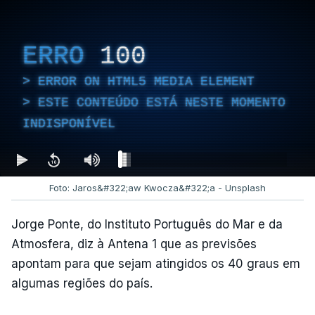
ERRO
100
ERROR ON HTML5 MEDIA ELEMENT
ESTE CONTEÚDO ESTÁ NESTE MOMENTO
INDISPONÍVEL
Foto: Jaros&#322;aw Kwocza&#322;a - Unsplash
Jorge Ponte, do Instituto Português do Mar e da
Atmosfera, diz à Antena 1 que as previsões
apontam para que sejam atingidos os 40 graus em
algumas regiões do país.