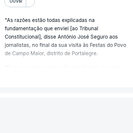
OUVIR
"As razões estão todas explicadas na
fundamentação que enviei [ao Tribunal
Constitucional], disse António José Seguro aos
jornalistas, no final da sua visita às Festas do Povo
de Campo Maior, distrito de Portalegre.
"Eu sou contra a imigração clandestina, é preciso
combater ferozmente a imigração ilegal,
VER MAIS
precisamos de regular a nossa imigração e
precisamos de defender as nossas fronteiras e
nada disto é incompatível com tratarmos com
PAÍS
dignidade as pessoas, designadamente menores e
Aeronave cai no aeródromo de
crianças", acrescentou.
Portimão e provoca a morte do
piloto
António José Seguro mostrou dúvidas sobre se é