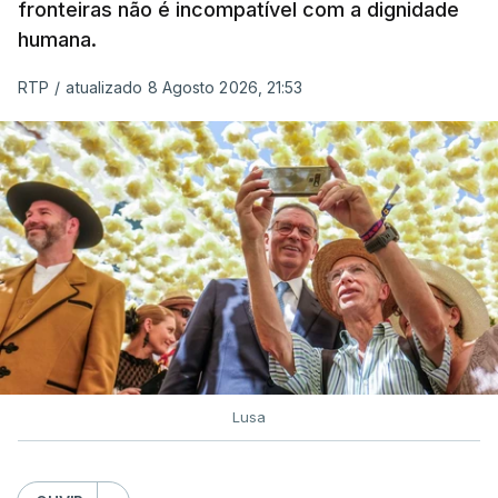
de embarcações de alta velocidade (EAV) que
fronteiras não é incompatível com a dignidade
humana.
utilizam a costa nacional para o tráfico de droga.
RTP
/
atualizado 8 Agosto 2026, 21:53
c/ Lusa
Lusa