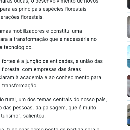
âmaras óticas, o desenvolvimento de novos
para as principais espécies florestais
erações florestais.
amas mobilizadores e constitui uma
para a transformação que é necessária no
o e tecnológico.
fortes é a junção de entidades, a união das
 florestal com empresas das áreas
ociaram à academia e ao conhecimento para
a transformação.
o rural, um dos temas centrais do nosso país,
o das pessoas, da paisagem, que é muito
turismo", salientou.
, funcionar como ponto de partida para a