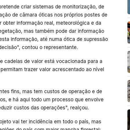
pretende criar sistemas de monitorização, de
alação de câmara óticas nos próprios postes de
r obter informação real, meteorológica e da
vegetação, mas também pode dar informação
esta informação, até numa ótica de supressão
ecisão", contou o representante.
r e cadeias de valor está vocacionada para a
 permitam trazer valor acrescentado ao nível
ntes fins, mas tem custos de operação e de
ados, e há aqui todo um processo que envolve
duzir custos das operações", realçou.
eto vai ter incidência em todo o país, mas
regiões do país com maior mancha florestal: