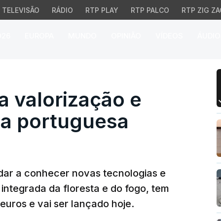
TELEVISÃO
RÁDIO
RTP PLAY
RTP PALCO
RTP ZIG ZA
026
EUROPA
MUNDO
OPINIÃO
VÍDEOS
ÁUDIO
valorização e defesa da
a valorização e
ta portuguesa
dar a conhecer novas tecnologias e
 integrada da floresta e do fogo, tem
euros e vai ser lançado hoje.