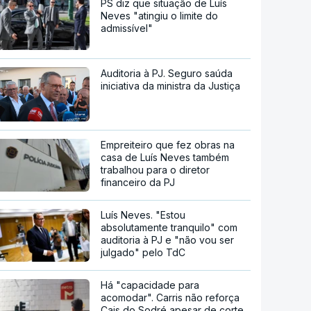
PS diz que situação de Luís
Neves "atingiu o limite do
admissível"
Auditoria à PJ. Seguro saúda
iniciativa da ministra da Justiça
Empreiteiro que fez obras na
casa de Luís Neves também
trabalhou para o diretor
financeiro da PJ
Luís Neves. "Estou
absolutamente tranquilo" com
auditoria à PJ e "não vou ser
julgado" pelo TdC
Há "capacidade para
acomodar". Carris não reforça
Cais do Sodré apesar de corte