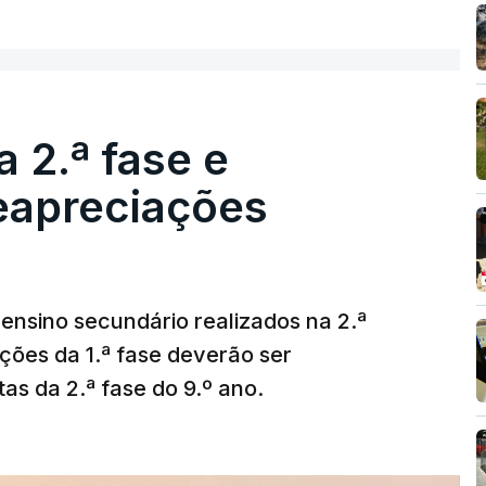
 2.ª fase e
reapreciações
ensino secundário realizados na 2.ª
ções da 1.ª fase deverão ser
as da 2.ª fase do 9.º ano.