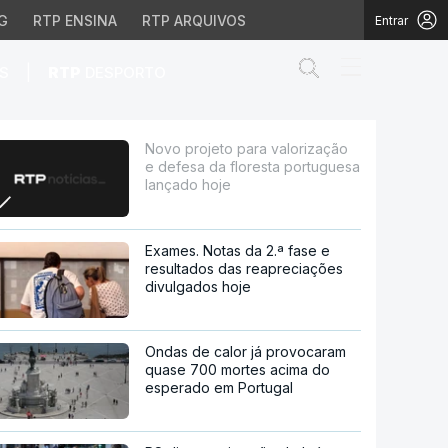
G
RTP ENSINA
RTP ARQUIVOS
Entrar
Abrir campo de
|
S
RTP
DESPORTO
 floresta portuguesa la
Novo projeto para valorização
e defesa da floresta portuguesa
lançado hoje
Exames. Notas da 2.ª fase e
resultados das reapreciações
divulgados hoje
Ondas de calor já provocaram
quase 700 mortes acima do
esperado em Portugal