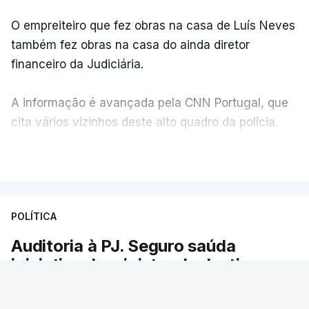
O empreiteiro que fez obras na casa de Luís Neves
também fez obras na casa do ainda diretor
financeiro da Judiciária.
A informação é avançada pela CNN Portugal, que
cita vários vizinhos deste alto quadro da polícia.
VER MAIS
Foi o diretor financeiro, Álvaro Pires, que assumiu a
responsabilidade de sugerir as instalações da
Construbarcelos para acolher um atrelado
POLÍTICA
apreendido numa operação de droga.
Auditoria à PJ. Seguro saúda
iniciativa da ministra da Justiça
O presidente da República saudou a auditoria