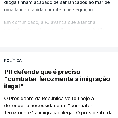
droga tinham acabado de ser lançados ao mar de
uma lancha rápida durante a perseguição.
Em comunicado, a PJ avança que a lancha
suspeita foi detetada em alto mar, cerca de 60
milhas náuticas ao largo de Sines.
VER MAIS
A apreensão aconteceu na tarde desta sexta-feira,
desencadeando uma ação de prevenção
POLÍTICA
desencadeada pela Polícia Judiciária, em
PR defende que é preciso
articulação com a Marinha, a Autoridade Marítima
"combater ferozmente a imigração
Nacional e a Força Aérea.
ilegal"
O ano de 2026 tem sido um ano de recordes: foi
O Presidente da República voltou hoje a
apreendida mais cocaína até ao momento de que
defender a necessidade de "combater
em todo o ano de 2025.
ferozmente" a imigração ilegal. O presidente da