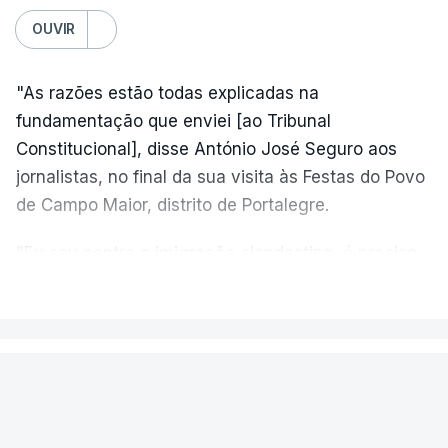
OUVIR
"As razões estão todas explicadas na
fundamentação que enviei [ao Tribunal
Constitucional], disse António José Seguro aos
jornalistas, no final da sua visita às Festas do Povo
de Campo Maior, distrito de Portalegre.
"Eu sou contra a imigração clandestina, é preciso
combater ferozmente a imigração ilegal,
VER MAIS
precisamos de regular a nossa imigração e
precisamos de defender as nossas fronteiras e
nada disto é incompatível com tratarmos com
PAÍS
dignidade as pessoas, designadamente menores e
Fogo de Fornos de Algodres
crianças", acrescentou.
novamente em resolução após dois