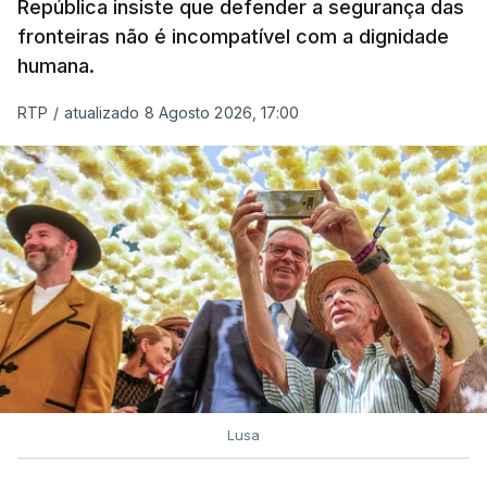
A ação de prevenção visa a deteção em alto mar
República insiste que defender a segurança das
de embarcações de alta velocidade (EAV) que
fronteiras não é incompatível com a dignidade
humana.
utilizam a costa nacional para o tráfico de droga.
RTP
/
atualizado 8 Agosto 2026, 17:00
c/ Lusa
Lusa