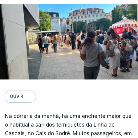
Médio Prazo, reforça que "julho de 2026 foi o
terceiro mês consecutivo de calor excecional na
Europa Ocidental, elevando a temperatura
combinada de junho e julho a um novo recorde
para a região”.
OUVIR
Na correria da manhã, há uma enchente maior que
o habitual a sair dos torniquetes da Linha de
Cascais, no Cais do Sodré. Muitos passageiros, em