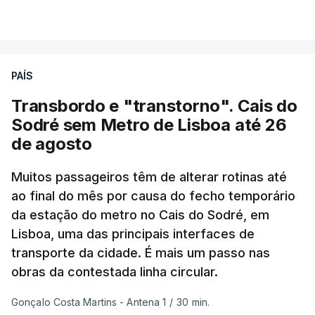
VER MAIS
junho-julho mais quente já registado
,
e julho
apresentou a terceira e a quarta ondas de calor
desde maio, marcando uma sequência
PAÍS
excecional de calor extremo neste verão.
Transbordo e "transtorno". Cais do
Embora estas tenham sido menos intensas do que
Sodré sem Metro de Lisboa até 26
as ondas de calor de junho, a sequência geral de
de agosto
ondas de calor desde maio permanece excecional
para a região.
Muitos passageiros têm de alterar rotinas até
ao final do mês por causa do fecho temporário
da estação do metro no Cais do Sodré, em
São os dados do mais recente relatório do
Lisboa, uma das principais interfaces de
Copernicus, o sistema de Observação da Terra
transporte da cidade. É mais um passo nas
do programa espacial da União Europeia.
obras da contestada linha circular.
Samantha Burgess, Líder Estratégica para o Clima
Gonçalo Costa Martins - Antena 1
/
30 min.
no Centro Europeu de Previsões Meteorológicas de