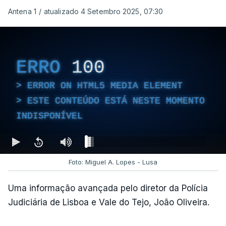
Antena 1
/
atualizado 4 Setembro 2025, 07:30
ERRO
100
ERROR ON HTML5 MEDIA ELEMENT
ESTE CONTEÚDO ESTÁ NESTE MOMENTO
INDISPONÍVEL
Foto: Miguel A. Lopes - Lusa
Uma informação avançada pelo diretor da Polícia
Judiciária de Lisboa e Vale do Tejo, João Oliveira.