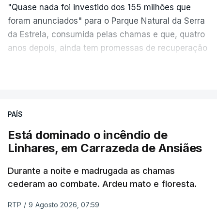
"Quase nada foi investido dos 155 milhões que
foram anunciados" para o Parque Natural da Serra
da Estrela, consumida pelas chamas e que, quatro
anos depois, ainda tem promessas de recuperação
por cumprir.
VER MAIS
ERRO
100
PAÍS
ERROR ON HTML5 MEDIA ELEMENT
Está dominado o incêndio de
Linhares, em Carrazeda de Ansiães
ESTE CONTEÚDO ESTÁ NESTE
MOMENTO INDISPONÍVEL
Durante a noite e madrugada as chamas
cederam ao combate. Ardeu mato e floresta.
RTP
/
9 Agosto 2026, 07:59