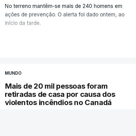
No terreno mantêm-se mais de 240 homens em
ações de prevenção. O alerta foi dado ontem, ao
início da tarde.
Mais de 20 mil pessoas foram retiradas de casa
VER MAIS
por causa dos violentos incêndios no Canadá
MUNDO
Mais de 20 mil pessoas foram
retiradas de casa por causa dos
violentos incêndios no Canadá
Milhares de pessoas têm ordem de evacuação.
O governo da província declarou o estado de
emergência por causa de dezenas de incêndios