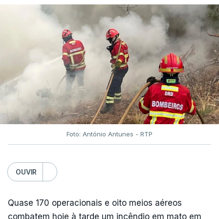
como dominado pelas 02:41.
O vento e o aumento das temperaturas estão a
c/Lusa
dificultar o trabalho dos bombeiros.
TÓPICOS
Fornos Algodres
,
Beiras Serra
Foto: António Antunes - RTP
OUVIR
ARTIGOS RELACIONADOS
Quase 170 operacionais e oito meios aéreos
"Lei do Retorno".
Comunidades estrangeiras
combatem hoje à tarde um incêndio em mato em