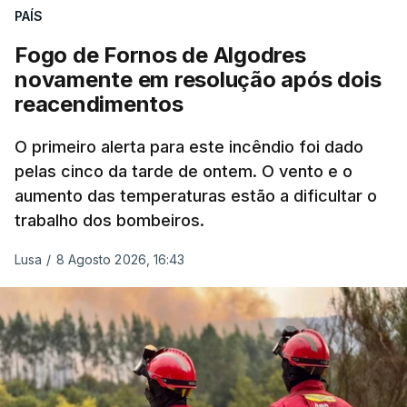
nada disto é incompatível com tratarmos com
PAÍS
dignidade as pessoas, designadamente menores e
Fogo de Fornos de Algodres
crianças", acrescentou.
novamente em resolução após dois
reacendimentos
António José Seguro mostrou dúvidas sobre se é
garantido o superior interesse da criança.
O primeiro alerta para este incêndio foi dado
pelas cinco da tarde de ontem. O vento e o
aumento das temperaturas estão a dificultar o
trabalho dos bombeiros.
ERRO
100
ERROR ON HTML5 MEDIA ELEMENT
Lusa
/
8 Agosto 2026, 16:43
ESTE CONTEÚDO ESTÁ NESTE
MOMENTO INDISPONÍVEL
O Chega considerou "de uma enorme gravidade" a