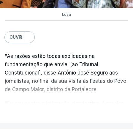
Lusa
OUVIR
"As razões estão todas explicadas na
fundamentação que enviei [ao Tribunal
Constitucional], disse António José Seguro aos
jornalistas, no final da sua visita às Festas do Povo
de Campo Maior, distrito de Portalegre.
"Eu sou contra a imigração clandestina, é preciso
combater ferozmente a imigração ilegal,
VER MAIS
precisamos de regular a nossa imigração e
precisamos de defender as nossas fronteiras e