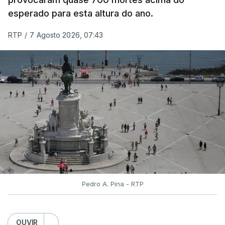
classificação eletrónica.
esperado para esta altura do ano.
Serão também publicadas as notas da 2.ª fase
RTP
/
7 Agosto 2026, 07:43
das provas finais do 9.º ano.
Quanto aos pedidos de reapreciação de provas
realizadas durante a 1.ª fase, os resultados só
serão disponibilizados às escolas hoje, mas o MECI
assegurou que as pautas serão afixadas durante a
tarde.
A tutela justificou a demora no processo de
reapreciações com o "elevado número de
pedidos"
, que este ano ultrapassou os 20 mil,
Pedro A. Pina - RTP
mais do triplo face ao ano passado.
Após a publicação desses resultados, os alunos
OUVIR