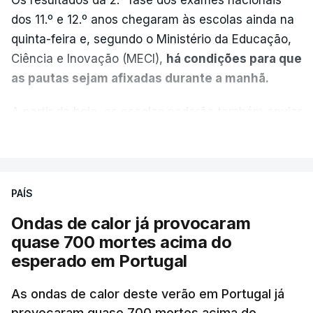
dos 11.º e 12.º anos chegaram às escolas ainda na
quinta-feira e, segundo o Ministério da Educação,
Ciência e Inovação (MECI),
há condições para que
as pautas sejam afixadas durante a manhã.
A partir de hoje, as escolas poderão também enviar
aos alunos as versões digitalizadas das respetivas
VER MAIS
provas classificadas, à semelhança do que
aconteceu durante a 1.ª fase.
PAÍS
Em anos anteriores, a consulta das provas
Ondas de calor já provocaram
dependia da apresentação de um requerimento,
quase 700 mortes acima do
mas o Governo decidiu, a partir deste ano,
esperado em Portugal
disponibilizar a cópia dos exames classificados a
todos os estudantes para "reforçar a transparência
As ondas de calor deste verão em Portugal já
e rigor do processo" devido às falhas na
provocaram quase 700 mortes acima do