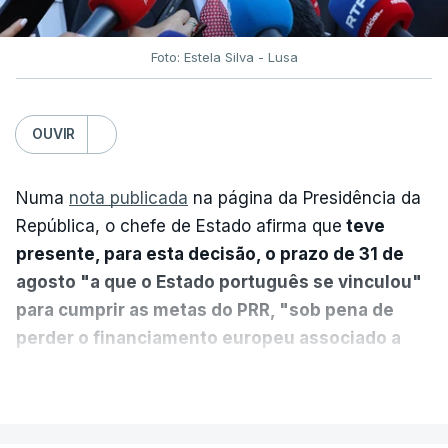
Foto: Estela Silva - Lusa
OUVIR
Numa
nota publicada
na página da Presidência da
República, o chefe de Estado afirma que
teve
presente, para esta decisão, o prazo de 31 de
agosto "a que o Estado português se vinculou"
para cumprir as metas do PRR, "sob pena de
perder o financiamento europeu associado a
essa reforma específica".
VER MAIS
António José Seguro entende que a reforma reúne