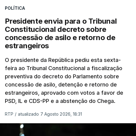
treze apoios sociais "num só" e pretende "tornar o
POLÍTICA
sistema mais simples, mais justo e transparente".
Presidente envia para o Tribunal
"Sempre que seja possível reduzir burocracias,
Constitucional decreto sobre
eliminar sobreposições e garantir que os apoios
concessão de asilo e retorno de
chegam a quem mais necessita, estaremos a dar
estrangeiros
um passo na direção certa", argumenta o
O presidente da República pediu esta sexta-
Presidente da República.
feira ao Tribunal Constitucional a fiscalização
preventiva do decreto do Parlamento sobre
Assegurar que "ninguém é
concessão de asilo, detenção e retorno de
prejudicado"
estrangeiros, aprovado com votos a favor de
PSD, IL e CDS-PP e a abstenção do Chega.
RTP
/
atualizado 7 Agosto 2026, 18:31
O Preisdente deixa, no entanto, deixa alguns
avisos:
uma reforma desta dimensão "deve ter
como primeiro critério a proteção das pessoas"