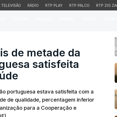
TELEVISÃO
RÁDIO
RTP PLAY
RTP PALCO
RTP ZIG ZA
026
EUROPA
MUNDO
OPINIÃO
VÍDEOS
ÁUDIO
de metade da populaçã
is de metade da
uesa satisfeita
aúde
o portuguesa estava satisfeita com a
úde de qualidade, percentagem inferior
ganização para a Cooperação e
E).