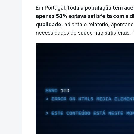
Em Portugal,
toda a população tem ace
apenas 58% estava satisfeita com a d
qualidade
, adianta o relatório, aponta
necessidades de saúde não satisfeitas, 
ERRO
100
ERROR ON HTML5 MEDIA ELEMEN
ESTE CONTEÚDO ESTÁ NESTE MO