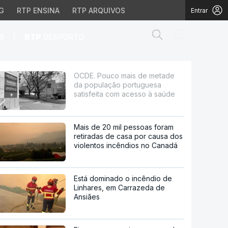
G
RTP ENSINA
RTP ARQUIVOS
Entrar
Abrir campo de
|
S
RTP
DESPORTO
o portuguesa satisfeit
OCDE. Pouco mais de metade
da população portuguesa
satisfeita com acesso à saúde
Mais de 20 mil pessoas foram
retiradas de casa por causa dos
violentos incêndios no Canadá
Está dominado o incêndio de
Linhares, em Carrazeda de
Ansiães