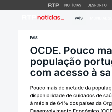
NOTÍCIAS
DESPORTO
PAÍS
MUNDIAL 2
OCDE. Pouco mais 
PAÍS
OCDE. Pouco ma
população portug
com acesso à s
Pouco mais de metade da populaçã
disponibilidade de cuidados de sa
à média de 64% dos países da Or
Desenvolvimento Económico (OCD