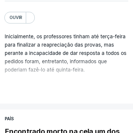
OUVIR
Inicialmente, os professores tinham até terça-feira
para finalizar a reapreciação das provas, mas
perante a incapacidade de dar resposta a todos os
pedidos foram, entretanto, informados que
poderiam fazê-lo até quinta-feira.
A intenção era que os resultados fossem
VER MAIS
publicados no dia seguinte (sexta-feira), o que
poderá não acontecer.
PAÍS
No domingo, estavam concluídos cerca de 50 por
cento dos mais de 20 mil pedidos de reapreciação,
Encontrado morto na cela um dos