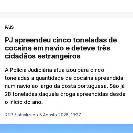
VER MAIS
que se encontravam no interior do navio visado na
operação "Skydrop".
PAÍS
O elemento da tripulação encontrado morto
seria o
único detido que poderia dar mais informações
PJ apreendeu cinco toneladas de
à PJ
.
cocaína em navio e deteve três
cidadãos estrangeiros
O corpo foi encontrado pelos guardas prisionais
pelas 8h00 desta quarta-feira. A RTP apurou que
A Polícia Judiciária atualizou para cinco
toneladas a quantidade de cocaína apreendida
não existe videovigilância nas celas, mas há
num navio ao largo da costa portuguesa. São já
câmaras nos corredores das instalações.
28 toneladas daquela droga apreendidas desde
o início do ano.
Em resposta à RTP, a Direção-Geral de Reinserção
e Serviços Prisionais (DGRSP) confirmou que “um
RTP
/
atualizado 5 Agosto 2026, 19:37
detido, entrado com mandado de condução à
cadeia na sequência das detenções da Operação