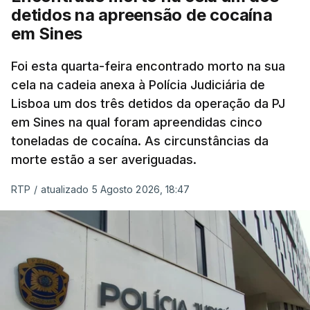
mas Cristina Mota, porta-voz da Missão Escola
detidos na apreensão de cocaína
Pública, tem dúvidas de que o processo esteja
em Sines
concluído a tempo.
Foi esta quarta-feira encontrado morto na sua
cela na cadeia anexa à Polícia Judiciária de
"Durante o fim de semana e nos últimos dias,
Lisboa um dos três detidos da operação da PJ
apercebamo-nos que ainda estão a ser
em Sines na qual foram apreendidas cinco
convocados professores para reapreciações"
,
toneladas de cocaína. As circunstâncias da
disse a professora à agência Lusa.
"Será
morte estão a ser averiguadas.
praticamente impossível termos a totalidade
das reapreciações na sexta-feira".
RTP
/
atualizado 5 Agosto 2026, 18:47
Segundo os docentes, o processo de reapreciação
está a enfrentar vários constrangimentos. Há
casos em que faltam os modelos preenchidos
pelos alunos com a alegação justificativa para o
pedido de reapreciação, ou os documentos que os