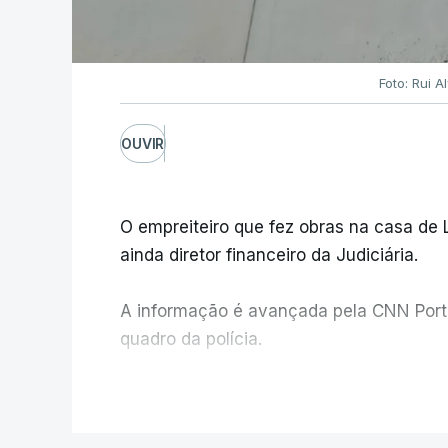
Foto: Rui 
OUVIR
O empreiteiro que fez obras na casa de
ainda diretor financeiro da Judiciária.
A informação é avançada pela CNN Portug
quadro da polícia.
Foi o diretor financeiro, Álvaro Pires, q
V
instalações da Construbarcelos para ac