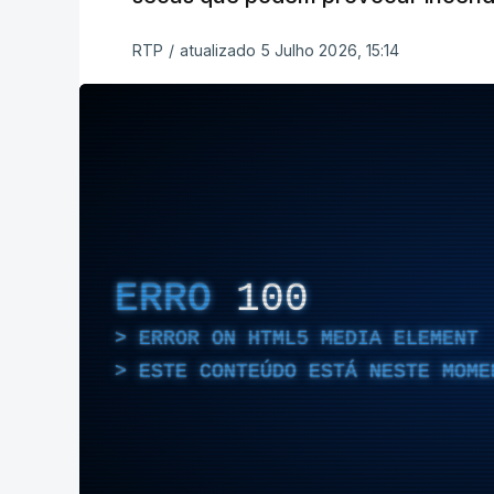
RTP
/
atualizado 5 Julho 2026, 15:14
ERRO
100
ERROR ON HTML5 MEDIA ELEMENT
ESTE CONTEÚDO ESTÁ NESTE MOME