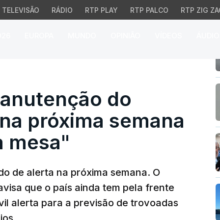
TELEVISÃO
RÁDIO
RTP PLAY
RTP PALCO
RTP ZIG ZA
026
EUROPA
MUNDO
OPINIÃO
VÍDEOS
ÁUDIO
nutenção do estado de 
Manutenção do
a na próxima semana
a mesa"
o de alerta na próxima semana. O
avisa que o país ainda tem pela frente
vil alerta para a previsão de trovoadas
ios.