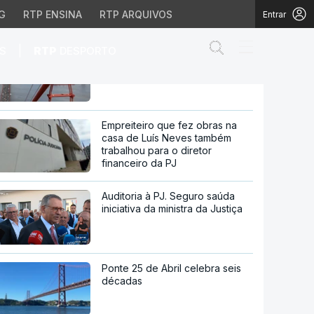
semana "está em cima da mesa"
G
RTP ENSINA
RTP ARQUIVOS
Entrar
Abrir campo de
|
S
RTP
DESPORTO
60 anos da ponte 25 de Abril.
Histórias que não se veem
alerta na próxima sema
Empreiteiro que fez obras na
casa de Luís Neves também
trabalhou para o diretor
financeiro da PJ
Auditoria à PJ. Seguro saúda
iniciativa da ministra da Justiça
Ponte 25 de Abril celebra seis
décadas