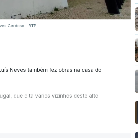
Alves Cardoso - RTP
 Luís Neves também fez obras na casa do
al, que cita vários vizinhos deste alto
ue assumiu a responsabilidade de sugerir as
ER MAIS
olher um atrelado apreendido numa operação