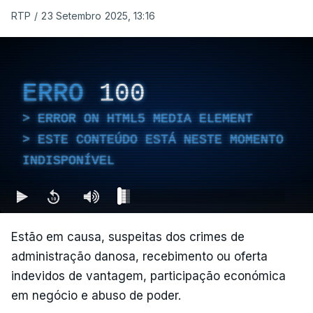
RTP
/
23 Setembro 2025, 13:16
ERRO
100
ERROR ON HTML5 MEDIA ELEMENT
ESTE CONTEÚDO ESTÁ NESTE MOMENTO
INDISPONÍVEL
Estão em causa, suspeitas dos crimes de
administração danosa, recebimento ou oferta
indevidos de vantagem, participação económica
em negócio e abuso de poder.