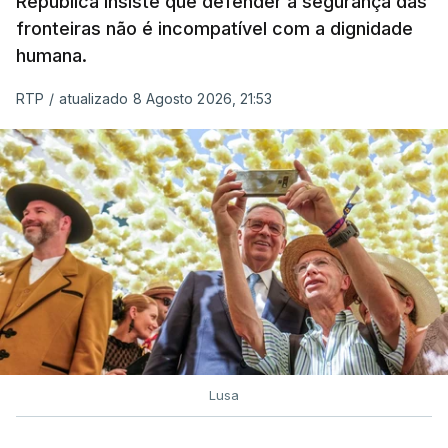
República insiste que defender a segurança das
de embarcações de alta velocidade (EAV) que
fronteiras não é incompatível com a dignidade
humana.
utilizam a costa nacional para o tráfico de droga.
RTP
/
atualizado 8 Agosto 2026, 21:53
c/ Lusa
Lusa