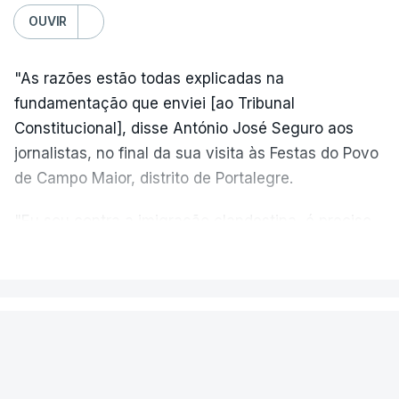
OUVIR
"As razões estão todas explicadas na
fundamentação que enviei [ao Tribunal
Constitucional], disse António José Seguro aos
jornalistas, no final da sua visita às Festas do Povo
de Campo Maior, distrito de Portalegre.
"Eu sou contra a imigração clandestina, é preciso
combater ferozmente a imigração ilegal,
VER MAIS
precisamos de regular a nossa imigração e
precisamos de defender as nossas fronteiras e
nada disto é incompatível com tratarmos com
PAÍS
dignidade as pessoas, designadamente menores e
Aeronave cai no aeródromo de
crianças", acrescentou.
Portimão e provoca a morte do