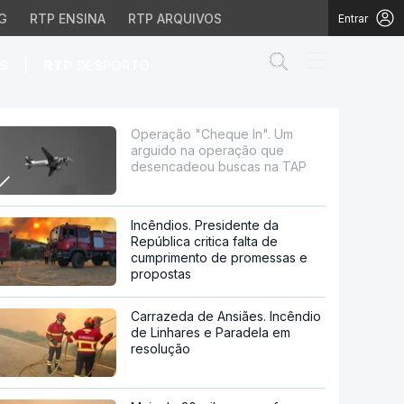
G
RTP ENSINA
RTP ARQUIVOS
Entrar
Abrir campo de
|
S
RTP
DESPORTO
eração que desencadeo
Operação "Cheque In". Um
arguido na operação que
desencadeou buscas na TAP
Incêndios. Presidente da
República critica falta de
cumprimento de promessas e
propostas
Carrazeda de Ansiães. Incêndio
de Linhares e Paradela em
resolução