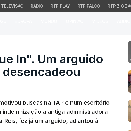
TELEVISÃO
RÁDIO
RTP PLAY
RTP PALCO
RTP ZIG ZA
026
EUROPA
MUNDO
OPINIÃO
VÍDEOS
ÁUDIO
In". Um arguido na op
e In". Um arguido
e desencadeou
motivou buscas na TAP e num escritório
 indemnização à antiga administradora
Reis, fez já um arguido, adiantou à