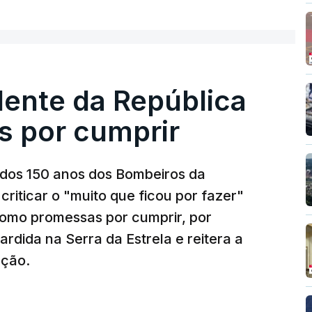
dente da República
s por cumprir
os 150 anos dos Bombeiros da
riticar o "muito que ficou por fazer"
como promessas por cumprir, por
rdida na Serra da Estrela e reitera a
nção.