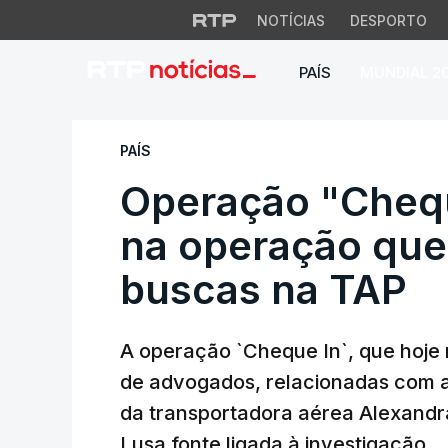
NOTÍCIAS
DESPORTO
PAÍS
MUNDIAL 2
Operação "Cheque 
PAÍS
Operação "Chequ
na operação qu
buscas na TAP
A operação `Cheque In`, que hoje 
de advogados, relacionadas com a
da transportadora aérea Alexandra 
Lusa fonte ligada à investigação.