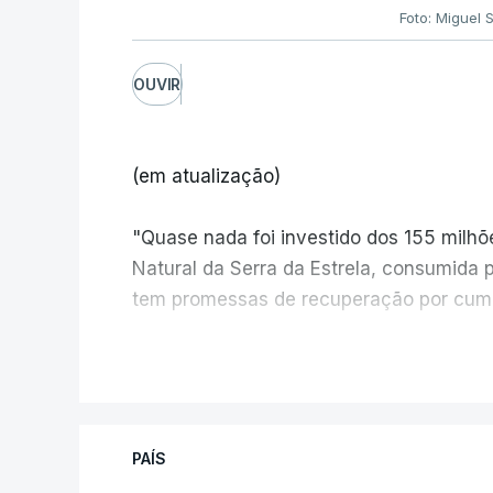
Foto: Miguel 
OUVIR
(em atualização)
"Quase nada foi investido dos 155 milh
Natural da Serra da Estrela, consumida 
tem promessas de recuperação por cump
V
PAÍS