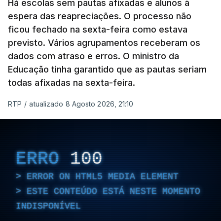
Há escolas sem pautas afixadas e alunos à
espera das reapreciações. O processo não
ficou fechado na sexta-feira como estava
previsto. Vários agrupamentos receberam os
dados com atraso e erros. O ministro da
Educação tinha garantido que as pautas seriam
todas afixadas na sexta-feira.
RTP
/
atualizado 8 Agosto 2026, 21:10
ERRO
100
ERROR ON HTML5 MEDIA ELEMENT
ESTE CONTEÚDO ESTÁ NESTE MOMENTO
INDISPONÍVEL