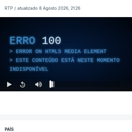
RTP
/
atualizado 8 Agosto 2026, 21:26
ERRO
100
ERROR ON HTML5 MEDIA ELEMENT
ESTE CONTEÚDO ESTÁ NESTE MOMENTO
INDISPONÍVEL
PAÍS