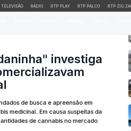
TELEVISÃO
RÁDIO
RTP PLAY
RTP PALCO
RTP ZIG ZA
026
EUROPA
MUNDO
OPINIÃO
VÍDEOS
ÁUDIO
ninha" investiga empre
daninha" investiga
omercializavam
al
mandados de busca e apreensão em
is medicinal. Em causa suspeitas da
quantidades de cannabis no mercado