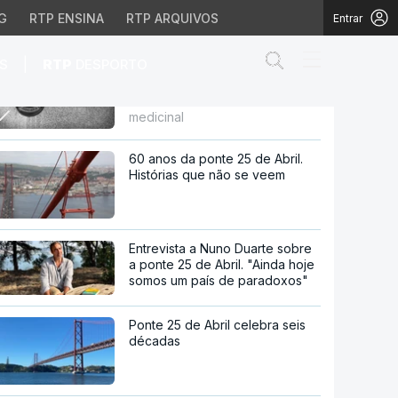
G
RTP ENSINA
RTP ARQUIVOS
Entrar
Abrir campo de
|
S
RTP
DESPORTO
"Operação erva daninha"
investiga empresas que
comercializavam canábis
sas que comercializava
medicinal
60 anos da ponte 25 de Abril.
Histórias que não se veem
Entrevista a Nuno Duarte sobre
a ponte 25 de Abril. "Ainda hoje
somos um país de paradoxos"
Ponte 25 de Abril celebra seis
décadas