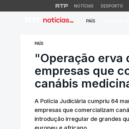
NOTÍCIAS
DESPORTO
PAÍS
MUNDIAL 2
"Operação erva da
PAÍS
"Operação erva 
empresas que c
canábis medicin
A Polícia Judiciária cumpriu 64 
empresas que comercializam canáb
introdução irregular de grandes 
europeu e africano.