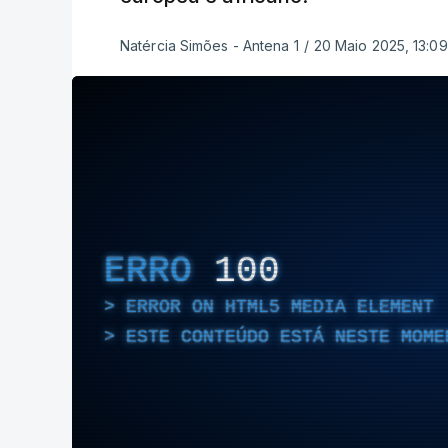
Natércia Simões - Antena 1
/
20 Maio 2025, 13:09
ERRO
100
ERROR ON HTML5 MEDIA ELEMENT
ESTE CONTEÚDO ESTÁ NESTE MOME