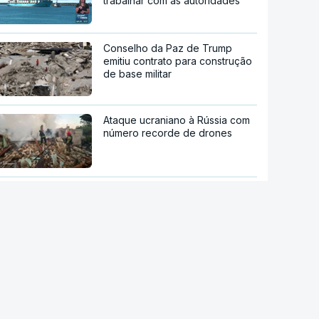
trabalhar com as autoridades
Conselho da Paz de Trump
emitiu contrato para construção
de base militar
Ataque ucraniano à Rússia com
número recorde de drones
Teerão anuncia acordo com
Omã sobre nova rota no estreito
de Ormuz
"Opções militares adicionais".
Míssil da Coreia do Norte
apontado ao Mar do Japão