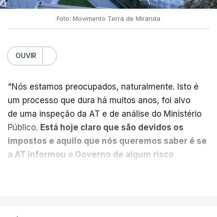
Foto: Movimento Terra de Miranda
Partidos criticam silêncio de
Luís Montenegro nas
polémicas com Luís Neves
OUVIR
atualizado 7 Agosto 2026, 21:04
"Nós estamos preocupados, naturalmente. Isto é
Diretor financeiro da PJ
um processo que dura há muitos anos, foi alvo
nega que Construbarcelos
tenha feito obras na casa
de uma inspeção da AT e de análise do Ministério
onde vive
Público.
Está hoje claro que são devidos os
atualizado 7 Agosto 2026, 15:56
impostos e aquilo que nós queremos saber é se
a AT informou o Governo de algum risco
Auditoria à PJ foi pedida por
caducidade
", disse, em declarações à Lusa, o
VER MAIS
atual diretor
deputado do PS Miguel Costa Matos.
atualizado 7 Agosto 2026, 20:20
Na sequência de notícias desta semana sobre o