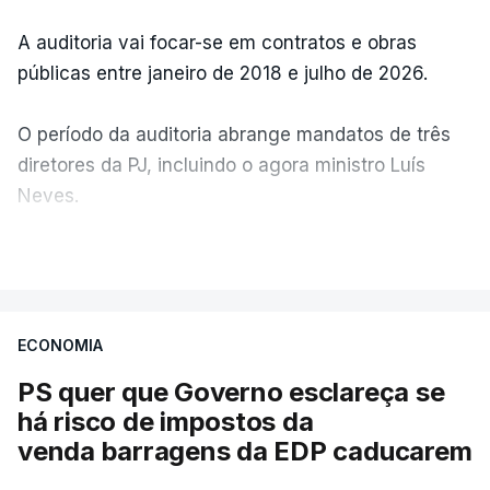
A auditoria vai focar-se em contratos e obras
públicas entre janeiro de 2018 e julho de 2026.
O período da auditoria abrange mandatos de três
diretores da PJ, incluindo o agora ministro Luís
Neves.
VER MAIS
A Judiciária confirma que foi o atual diretor quem
sugeriu esta auditoria e que a ministra concordou.
ECONOMIA
Não há prazos fixados para a conclusão desta
avaliação à Polícia Judiciária.
PS quer que Governo esclareça se
há risco de impostos da
Do início da polémica com a revelação de obras a
venda barragens da EDP caducarem
título pessoal, numa propriedade no Alentejo, feitas