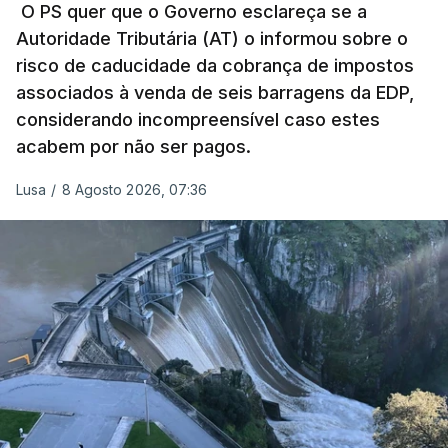
pelo mesmo empreiteiro contratado 17 vezes para
O PS quer que o Governo esclareça se a
Autoridade Tributária (AT) o informou sobre o
obras na Polícia Judiciária (PJ) até aos últimos dias,
risco de caducidade da cobrança de impostos
em que até do Governo surgiram ordens para mais
associados à venda de seis barragens da EDP,
inquéritos e averiguações aos seus mandatos à
considerando incompreensível caso estes
frente da polícia criminal, Luís Neves está há
acabem por não ser pagos.
praticamente um mês sem sair do topo das
notícias.
Lusa
/
8 Agosto 2026, 07:36
ARTIGOS RELACIONADOS
Nova polémica com Luís
Neves. Ministro nega
favorecimento a construtora
DST
7 Agosto 2026, 20:28