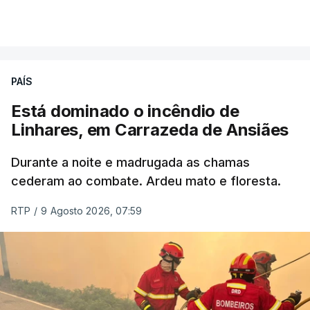
por cumprir.
VER MAIS
ERRO
100
PAÍS
ERROR ON HTML5 MEDIA ELEMENT
Está dominado o incêndio de
Linhares, em Carrazeda de Ansiães
ESTE CONTEÚDO ESTÁ NESTE
MOMENTO INDISPONÍVEL
Durante a noite e madrugada as chamas
cederam ao combate. Ardeu mato e floresta.
RTP
/
9 Agosto 2026, 07:59