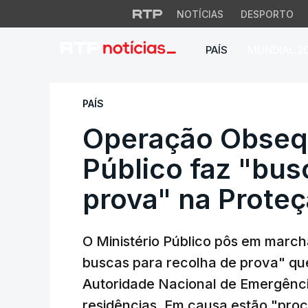
NOTÍCIAS
DESPORTO
PAÍS
MUNDIAL 2
Operação Obsequiam
PAÍS
Operação Obsequ
Público faz "bus
prova" na Proteç
O Ministério Público pôs em march
buscas para recolha de prova" que
Autoridade Nacional de Emergênci
residências. Em causa estão "pro