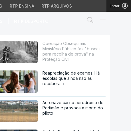
G
RTP ENSINA
RTP ARQUIVOS
Entrar
Abrir campo de
|
S
RTP
DESPORTO
z "buscas para recolha
Operação Obsequiam.
Ministério Público faz "buscas
para recolha de prova" na
Proteção Civil
Reapreciação de exames. Há
escolas que ainda não as
receberam
Aeronave cai no aeródromo de
Portimão e provoca a morte do
piloto