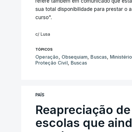
refere também em comunicado que está "
sua total disponibilidade para prestar o
curso".
c/ Lusa
TÓPICOS
Operação
,
Obsequiam
,
Buscas
,
Ministéri
Proteção Civil
,
Buscas
PAÍS
Reapreciação de
escolas que aind