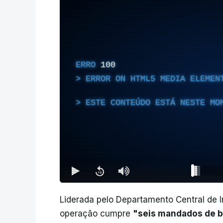
ERRO
100
ERROR ON HTML5 MEDIA ELEMEN
ESTE CONTEÚDO ESTÁ NESTE MO
Liderada pelo Departamento Central de 
operação cumpre
"seis mandados de b