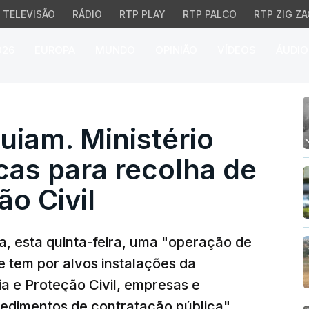
TELEVISÃO
RÁDIO
RTP PLAY
RTP PALCO
RTP ZIG ZA
026
EUROPA
MUNDO
OPINIÃO
VÍDEOS
ÁUDIO
. Ministério Público fa
iam. Ministério
cas para recolha de
ão Civil
a, esta quinta-feira, uma "operação de
 tem por alvos instalações da
a e Proteção Civil, empresas e
cedimentos de contratação pública"