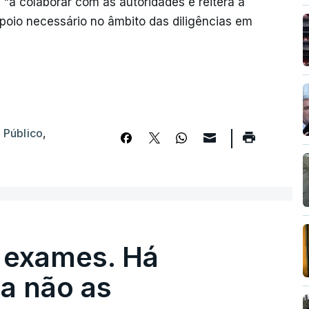
a colaborar com as autoridades e reitera a
 apoio necessário no âmbito das diligências em
o Público
,
 exames. Há
a não as