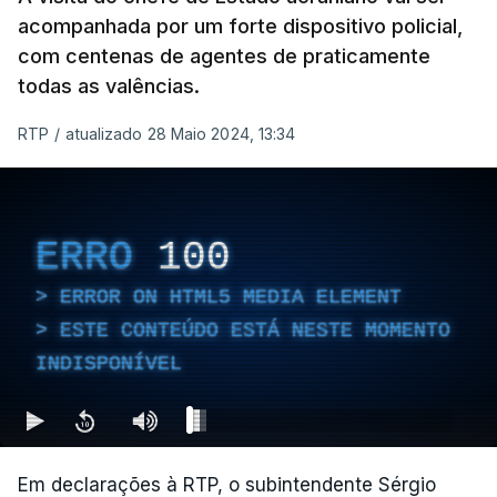
acompanhada por um forte dispositivo policial,
com centenas de agentes de praticamente
todas as valências.
RTP
/
atualizado 28 Maio 2024, 13:34
ERRO
100
ERROR ON HTML5 MEDIA ELEMENT
ESTE CONTEÚDO ESTÁ NESTE MOMENTO
INDISPONÍVEL
Em declarações à RTP, o subintendente Sérgio