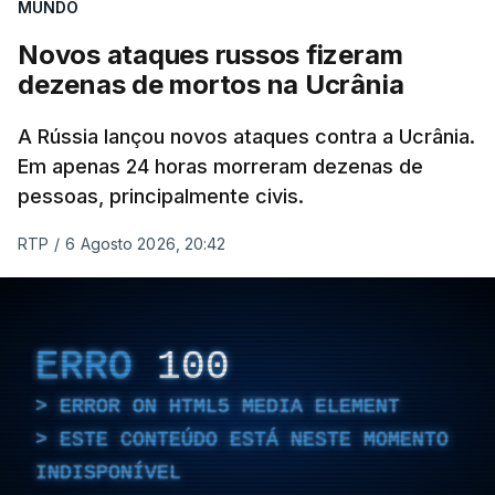
da Crimeia e os mares Negro e de Azov.
MUNDO
Novos ataques russos fizeram
O ataque ucraniano desta noite superou os
dezenas de mortos na Ucrânia
recordes anteriores: 556 drones a 17 de maio,
555 a 18 de junho e 389 a 25 de março. Segundo
A Rússia lançou novos ataques contra a Ucrânia.
Yevrayev, não houve mortos nem feridos em
Em apenas 24 horas morreram dezenas de
consequência do ataque massivo contra
pessoas, principalmente civis.
Yaroslavl.
RTP
/
6 Agosto 2026, 20:42
"Ardeu uma casa particular, em vários edifícios as
janelas sofreram danos, vários automóveis foram
danificados. Todas as vítimas receberão
ERRO
100
indemnizações", indicou, ao referir que "em outros
locais também pode haver destroços de drones" .
ERROR ON HTML5 MEDIA ELEMENT
ESTE CONTEÚDO ESTÁ NESTE MOMENTO
Yevrayev acrescentou que devido ao ataque a
circulação na autoestrada para Moscovo foi
INDISPONÍVEL