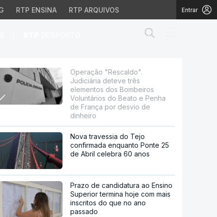
G
RTP ENSINA
RTP ARQUIVOS
Entrar
Abrir campo de
|
S
RTP
DESPORTO
rês elementos dos Bombe
Operação "Rescaldo".
Judiciária deteve três
elementos dos Bombeiros
Voluntários do Beato e Penha
de França por desvio de
dinheiro
Nova travessia do Tejo
confirmada enquanto Ponte 25
de Abril celebra 60 anos
Prazo de candidatura ao Ensino
Superior termina hoje com mais
inscritos do que no ano
passado