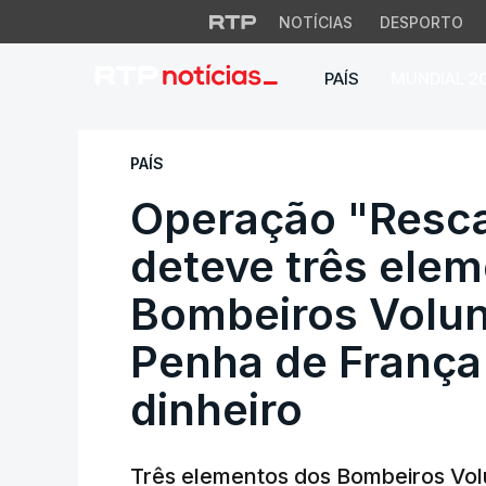
NOTÍCIAS
DESPORTO
PAÍS
MUNDIAL 2
Operação "Rescaldo
PAÍS
Operação "Rescal
deteve três ele
Bombeiros Volun
Penha de França
dinheiro
Três elementos dos Bombeiros Vol