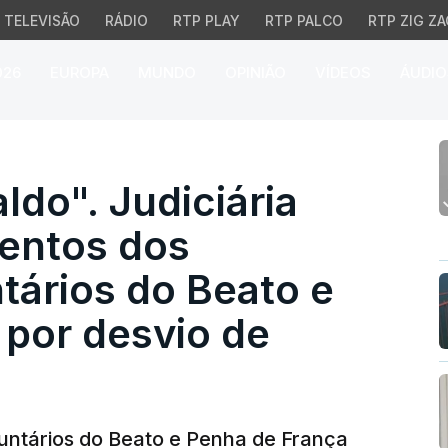
TELEVISÃO
RÁDIO
RTP PLAY
RTP PALCO
RTP ZIG ZA
026
EUROPA
MUNDO
OPINIÃO
VÍDEOS
ÁUDIO
". Judiciária deteve t
do". Judiciária
mentos dos
tários do Beato e
 por desvio de
untários do Beato e Penha de França