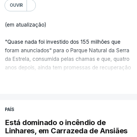
OUVIR
(em atualização)
"Quase nada foi investido dos 155 milhões que
foram anunciados" para o Parque Natural da Serra
da Estrela, consumida pelas chamas e que, quatro
anos depois, ainda tem promessas de recuperação
por cumprir.
VER MAIS
ERRO
100
PAÍS
ERROR ON HTML5 MEDIA ELEMENT
Está dominado o incêndio de
Linhares, em Carrazeda de Ansiães
ESTE CONTEÚDO ESTÁ NESTE