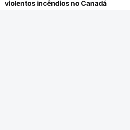
violentos incêndios no Canadá
Milhares de pessoas têm ordem de evacuação.
O governo da província declarou o estado de
emergência por causa de dezenas de incêndios
florestais que estão descontrolados.
RTP
/
9 Agosto 2026, 08:03