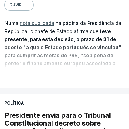
OUVIR
Numa
nota publicada
na página da Presidência da
República, o chefe de Estado afirma que
teve
presente, para esta decisão, o prazo de 31 de
agosto "a que o Estado português se vinculou"
para cumprir as metas do PRR, "sob pena de
perder o financiamento europeu associado a
essa reforma específica".
VER MAIS
António José Seguro entende que a reforma reúne
treze apoios sociais "num só" e pretende "tornar o
POLÍTICA
sistema mais simples, mais justo e transparente".
Presidente envia para o Tribunal
"Sempre que seja possível reduzir burocracias,
Constitucional decreto sobre
eliminar sobreposições e garantir que os apoios