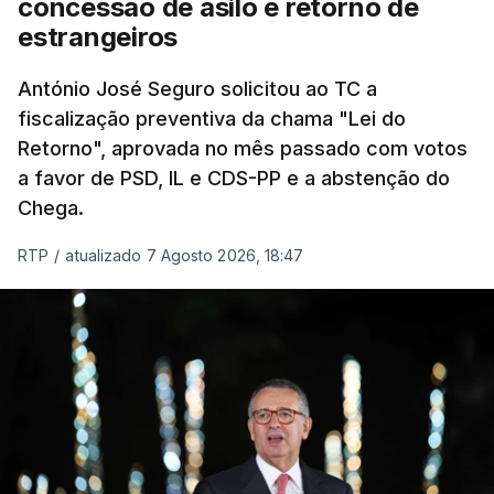
concessão de asilo e retorno de
chegam a quem mais necessita, estaremos a dar
estrangeiros
um passo na direção certa", argumenta o
António José Seguro solicitou ao TC a
Presidente da República.
fiscalização preventiva da chama "Lei do
Retorno", aprovada no mês passado com votos
Assegurar que "ninguém é
a favor de PSD, IL e CDS-PP e a abstenção do
prejudicado"
Chega.
RTP
/
atualizado 7 Agosto 2026, 18:47
O Preisdente deixa, no entanto, deixa alguns
avisos:
uma reforma desta dimensão "deve ter
como primeiro critério a proteção das pessoas"
e "nenhum processo de simplificação pode
traduzir-se numa diminuição da proteção
social".